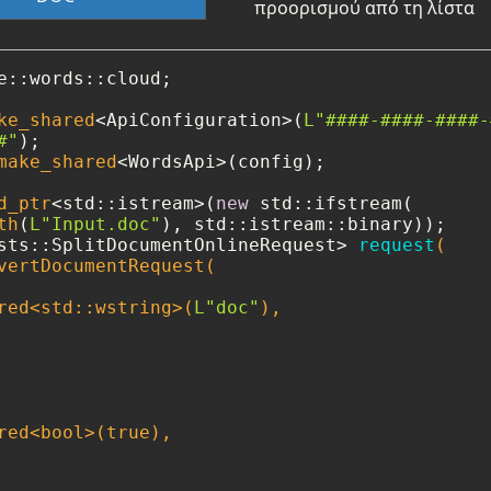
προορισμού από τη λίστα
e::words::cloud;

ke_shared
<ApiConfiguration>(
L"####-####-####-
#"
make_shared
<WordsApi>(config);

d_ptr
<std::istream>(
new
 std::ifstream(

th
(
L"Input.doc"
sts::SplitDocumentOnlineRequest> 
request
(

vertDocumentRequest(

red<std::wstring>(
L"doc"
),

red<
bool
>(
true
),
