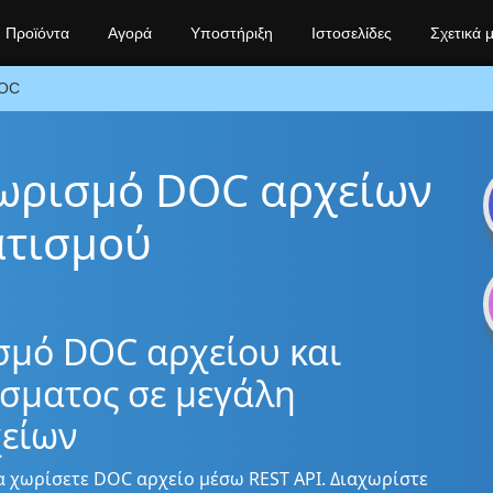
Προϊόντα
Αγορά
Υποστήριξη
Ιστοσελίδες
Σχετικά 
OC
χωρισμό DOC αρχείων
τισμού
σμό DOC αρχείου και
σματος σε μεγάλη
χείων
α χωρίσετε DOC αρχείο μέσω REST API. Διαχωρίστε