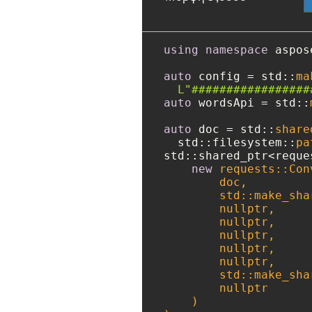
using
namespace
 aspos
auto
 config = std::
ma
L"#################
auto
 wordsApi = std::
auto
 doc = std::
share
  std::filesystem::
pa
std::shared_ptr<reque
new
 requests::Con
        doc, 

        std::make_sha
nullptr
,

nullptr
,

nullptr
,

nullptr
,

nullptr
,

        std::make_sha
nullptr
    )
