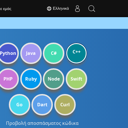
Ελληνικά
με εμάς
C++
Python
Java
C#
PHP
Ruby
Node
Swift
Go
Dart
Curl
Προβολή αποσπάσματος κώδικα