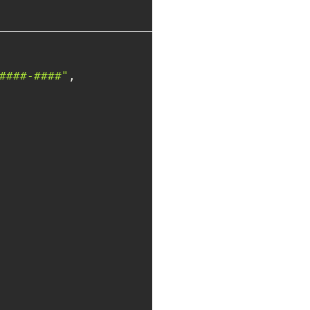
####-####"
,
