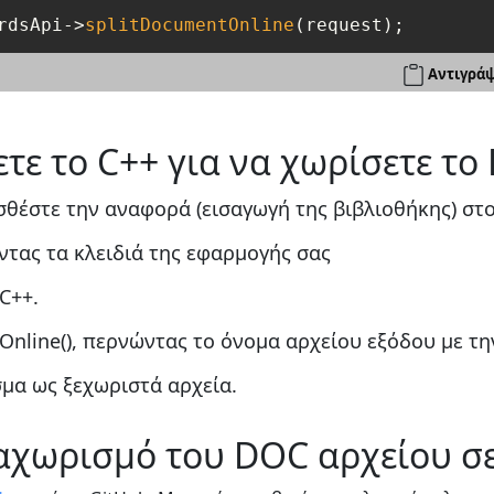
rdsApi->
splitDocumentOnline
Αντιγράψ
τε το C++ για να χωρίσετε το
θέστε την αναφορά (εισαγωγή της βιβλιοθήκης) στο
τας τα κλειδιά της εφαρμογής σας
C++.
Online(), περνώντας το όνομα αρχείου εξόδου με τ
μα ως ξεχωριστά αρχεία.
ιαχωρισμό του DOC αρχείου σ