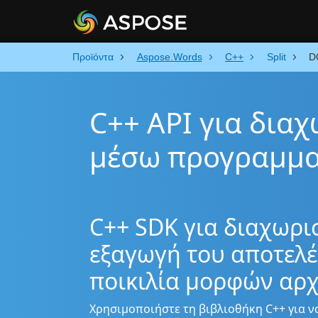
Προϊόντα
Aspose.Words
C++
Split
D
C++ API για δια
μέσω προγραμμα
C++ SDK για διαχωρι
εξαγωγή του αποτελέ
ποικιλία μορφών αρ
Χρησιμοποιήστε τη βιβλιοθήκη C++ για ν