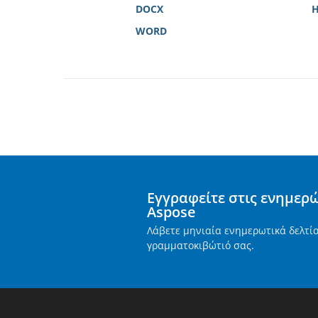
DOCX
WORD
Εγγραφείτε στις ενημερ
Aspose
Λάβετε μηνιαία ενημερωτικά δελτί
γραμματοκιβώτιό σας.