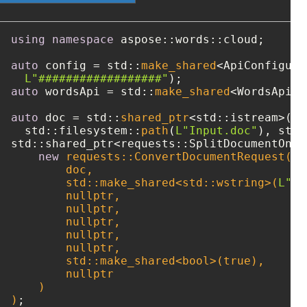
using
namespace
 aspose::words::cloud;

auto
 config = std::
make_shared
<ApiConfigura
L"##################"
auto
 wordsApi = std::
make_shared
<WordsApi>(
auto
 doc = std::
shared_ptr
<std::istream>(
ne
  std::filesystem::
path
(
L"Input.doc"
std::shared_ptr<requests::SplitDocumentOnli
new
 requests::ConvertDocumentRequest(

        doc, 

        std::make_shared<std::wstring>(
L"do
nullptr
,

nullptr
,

nullptr
,

nullptr
,

nullptr
,

        std::make_shared<
bool
>(
true
),

nullptr
    )

)