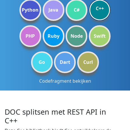
C++
Python
Java
C#
PHP
Ruby
Node
Swift
Go
Dart
Curl
Codefragment bekijken
DOC splitsen met REST API in
C++