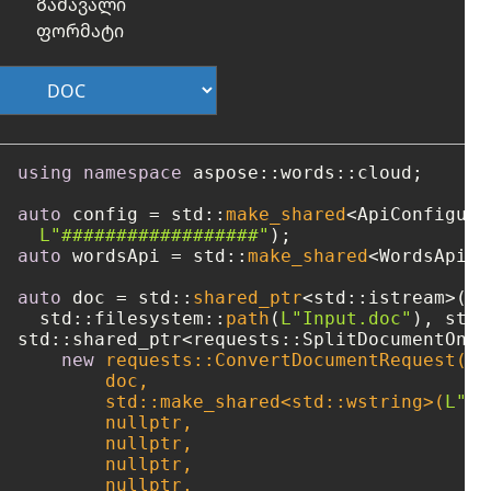
Გამავალი
ფორმატი
using
namespace
 aspose::words::cloud;

auto
 config = std::
make_shared
<ApiConfigura
L"##################"
auto
 wordsApi = std::
make_shared
<WordsApi>(
auto
 doc = std::
shared_ptr
<std::istream>(
ne
  std::filesystem::
path
(
L"Input.doc"
std::shared_ptr<requests::SplitDocumentOnli
new
 requests::ConvertDocumentRequest(

        doc, 

        std::make_shared<std::wstring>(
L"do
nullptr
,

nullptr
,

nullptr
,

nullptr
,
