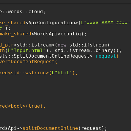
e::words::cloud;

ke_shared
<ApiConfiguration>(
L"####-####-####-
#"
make_shared
<WordsApi>(config);

d_ptr
<std::istream>(
new
 std::ifstream(

th
(
L"Input.html"
sts::SplitDocumentOnlineRequest> 
request
(

vertDocumentRequest(

red<std::wstring>(
L"html"
),

red<
bool
>(
true
),

rdsApi->
splitDocumentOnline