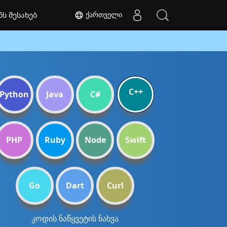
ქართველი
ნს შესახებ
C++
Python
Java
C#
PHP
Ruby
Node
Swift
Go
Dart
Curl
კოდის ნაწყვეტის ნახვა