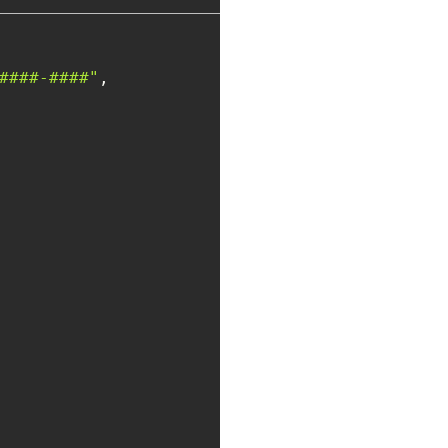
####-####"
,
