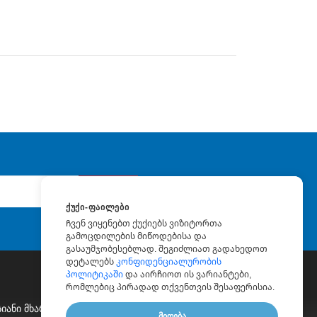
გაგზავნა
ᲥᲣᲥᲘ-ᲤᲐᲘᲚᲔᲑᲘ
Ჩვენ ვიყენებთ ქუქიებს ვიზიტორთა
გამოცდილების მიწოდებისა და
გასაუმჯობესებლად. შეგიძლიათ გადახედოთ
დეტალებს
კონფიდენციალურობის
პოლიტიკაში
და აირჩიოთ ის ვარიანტები,
რომლებიც პირადად თქვენთვის შესაფერისია.
იანი Მხარდაჭერა
|
Ფასიანი Კონსულტაცია
|
Ბლოგი
|
ᲛᲘᲦᲔᲑᲐ