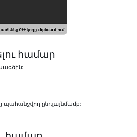
տճենեք C++ կոդը clipboard-ում
ելու համար
ախագծին:
նը պահանջվող ընդլայնմամբ:
ու համար