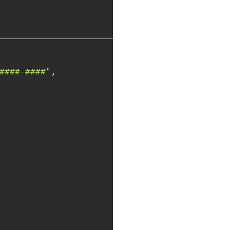
####-####"
,
