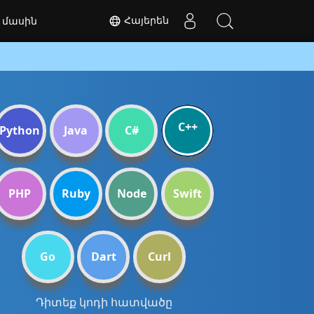
Հայերեն
 մասին
C++
Python
Java
C#
PHP
Ruby
Node
Swift
Go
Dart
Curl
Դիտեք կոդի հատվածը