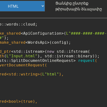
Ցանկից ընտրեք
թիրախային ձևաչափը
e::words::cloud;

ke_shared
<ApiConfiguration>(
L"####-####-####-
#"
make_shared
<WordsApi>(config);

d_ptr
<std::istream>(
new
 std::ifstream(

th
(
L"Input.html"
sts::SplitDocumentOnlineRequest> 
request
(

vertDocumentRequest(

red<std::wstring>(
L"html"
),

red<
bool
>(
true
),
