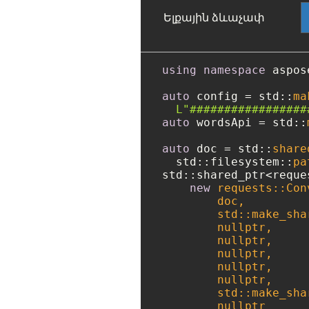
Ելքային ձևաչափ
using
namespace
 aspos
auto
 config = std::
ma
L"#################
auto
 wordsApi = std::
auto
 doc = std::
share
  std::filesystem::
pa
std::shared_ptr<reque
new
 requests::Con
        doc, 

        std::make_sha
nullptr
,

nullptr
,

nullptr
,

nullptr
,

nullptr
,

        std::make_sha
nullptr