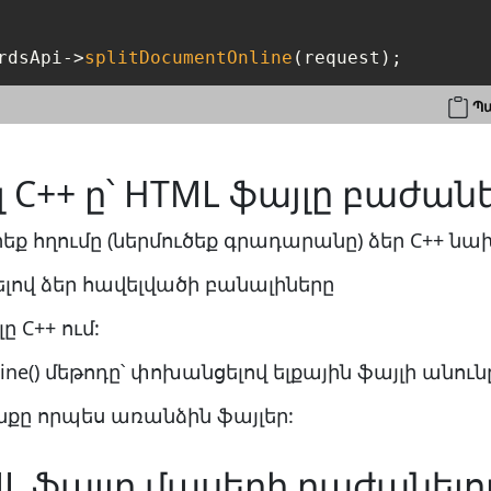
rdsApi->
splitDocumentOnline
Պա
 C++ ը՝ HTML ֆայլը բաժան
րեք հղումը (ներմուծեք գրադարանը) ձեր C++ ն
լով ձեր հավելվածի բանալիները
 C++ ում:
ine() մեթոդը՝ փոխանցելով ելքային ֆայլի անու
ը որպես առանձին ֆայլեր:
L ֆայլը մասերի բաժանել