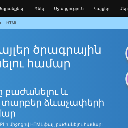
Ապրանքներ
Գնել
Աջակցություն
Կայքեր
Մեր
HTML
ֆայլեր ծրագրային
ելու համար
լը բաժանելու և
րի տարբեր ձևաչափերի
մար
I ի միջոցով HTML ֆայլ բաժանելու համար: