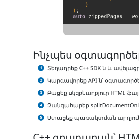
    )

)
auto
 zippedPages = wo
Ինչպես օգտագործել
Տեղադրեք C++ SDK ն և ավելաց
Կարգավորեք API ն՝ օգտագործե
Բացեք սկզբնաղբյուր HTML ֆայլը
Զանգահարեք splitDocumentOnl
Ստացեք պառակտման արդյունք
C++ գրադարան՝ HTM