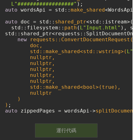
L"##################"
auto
 wordsApi = std::
make_shared
<WordsApi>(
auto
 doc = std::
shared_ptr
<std::istream>(
ne
  std::filesystem::
path
(
L"Input.html"
std::shared_ptr<requests::SplitDocumentOnli
new
 requests::ConvertDocumentRequest(

        doc, 

        std::make_shared<std::wstring>(
L"ht
nullptr
,

nullptr
,

nullptr
,

nullptr
,

nullptr
,

        std::make_shared<
bool
>(
true
),

nullptr
    )

)
auto
 zippedPages = wordsApi->
splitDocumentO
運行代碼