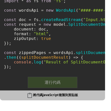
import
 * 
as
 fs 
from
"fs"
;

const
 wordsApi = 
new
WordsApi
(
"####-####-##
const
 doc = fs.
createReadStream
(
"Input.html
const
 request = 
new
 model.
SplitDocumentOnli
document
: doc,

format
: 
"html"
,

zipOutput
: 
true
});

const
 zippedPages = wordsApi.
splitDocumentO
.
then
(
(
splitDocumentResult
) =>
 {

console
.
log
(
"Result of SplitDocumentOnl
});
運行代碼
將代碼JavaScript複製到剪貼板