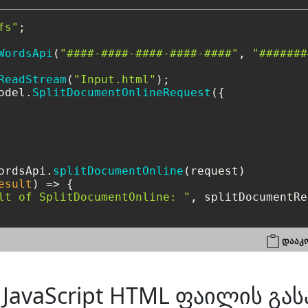
fs"
;

WordsApi
(
"####-####-####-####-####"
, 
"#######
ReadStream
(
"Input.html"
odel.
SplitDocumentOnlineRequest
({

ordsApi.
splitDocumentOnline
(request)

esult
) =>
 {

lt of SplitDocumentOnline: "
, splitDocumentRe
დააკო
JavaScript HTML ფაილის გა