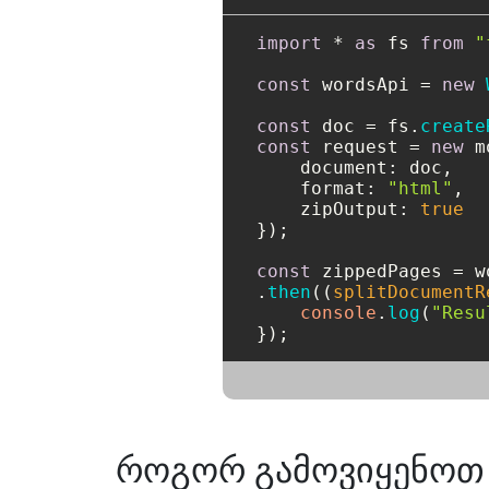
import
 * 
as
 fs 
from
"
const
 wordsApi = 
new
const
 doc = fs.
create
const
 request = 
new
 m
document
: doc,

format
: 
"html"
,

zipOutput
: 
true
});

const
 zippedPages = w
.
then
(
(
splitDocumentR
console
.
log
(
"Resu
});
როგორ გამოვიყენოთ 