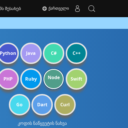
ქართველი
ნს შესახებ
Python
Java
C#
C++
Node
PHP
Ruby
Swift
Go
Dart
Curl
კოდის ნაწყვეტის ნახვა