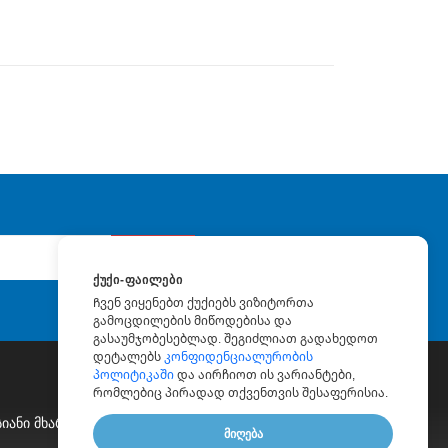
გაგზავნა
ᲥᲣᲥᲘ-ᲤᲐᲘᲚᲔᲑᲘ
Ჩვენ ვიყენებთ ქუქიებს ვიზიტორთა
გამოცდილების მიწოდებისა და
გასაუმჯობესებლად. შეგიძლიათ გადახედოთ
დეტალებს
კონფიდენციალურობის
პოლიტიკაში
და აირჩიოთ ის ვარიანტები,
რომლებიც პირადად თქვენთვის შესაფერისია.
იანი Მხარდაჭერა
|
Ფასიანი Კონსულტაცია
|
Ბლოგი
|
ᲛᲘᲦᲔᲑᲐ