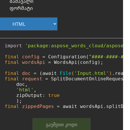
Გამავალი
ფორმატი
import
'package:aspose_words_cloud/aspose_w
final
config
=
 Configuration(
"####-####-###
final
wordsApi
=
 WordsApi(config);

final
doc
=
 (await 
File
(
'Input.html'
)
final
request
=
 SplitDocumentOnlineRequest(

    doc, 

'html'
, 

    zipOutput: 
true
final
zippedPages
=
 await wordsApi.splitDoc
გაუშვით კოდი