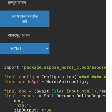
इनपुट फ़ाइल
एक फ़ाइल अपलोड
करें
आउटपुट स्वरूप
import
'package:aspose_words_cloud/aspose_w
final
config
=
 Configuration(
"####-####-###
final
wordsApi
=
 WordsApi(config);

final
doc
=
 (await 
File
(
'Input.html'
)
final
request
=
 SplitDocumentOnlineRequest(

    doc, 

'html'
, 

    zipOutput: 
true