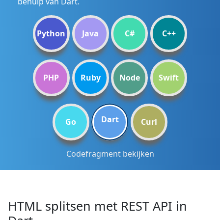
behulp van Dart.
Python
Java
C#
C++
PHP
Ruby
Node
Swift
Dart
Go
Curl
Codefragment bekijken
HTML splitsen met REST API in