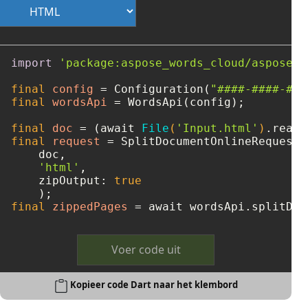
import
'package:aspose_words_cloud/aspose_w
final
config
=
 Configuration(
"####-####-###
final
wordsApi
=
 WordsApi(config);

final
doc
=
 (await 
File
(
'Input.html'
)
final
request
=
 SplitDocumentOnlineRequest(

    doc, 

'html'
, 

    zipOutput: 
true
final
zippedPages
=
 await wordsApi.splitDoc
Voer code uit
Kopieer code Dart naar het klembord