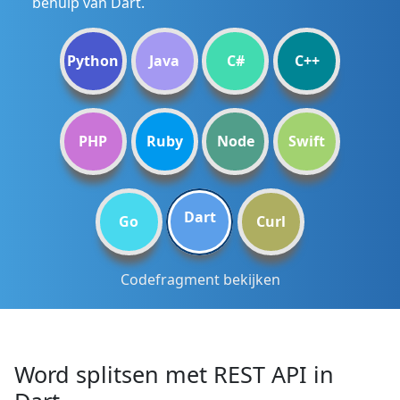
behulp van Dart.
Python
Java
C#
C++
PHP
Ruby
Node
Swift
Dart
Go
Curl
Codefragment bekijken
Word splitsen met REST API in