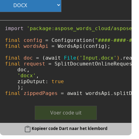
import
'package:aspose_words_cloud/aspose_w
final
config
=
 Configuration(
"####-####-###
final
wordsApi
=
 WordsApi(config);

final
doc
=
 (await 
File
(
'Input.docx'
)
final
request
=
 SplitDocumentOnlineRequest(

    doc, 

'docx'
, 

    zipOutput: 
true
final
zippedPages
=
 await wordsApi.splitDoc
Voer code uit
Kopieer code Dart naar het klembord