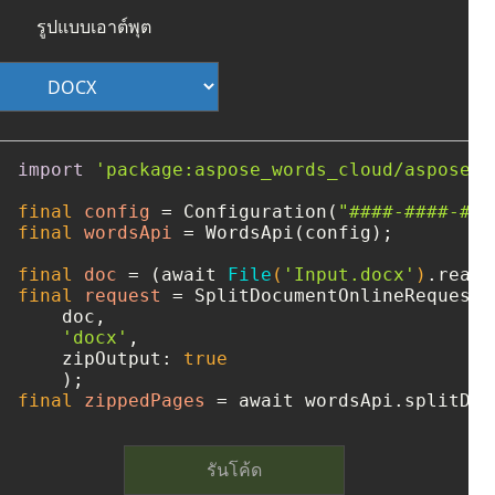
รูปแบบเอาต์พุต
import
'package:aspose_words_cloud/aspose_w
final
config
=
 Configuration(
"####-####-###
final
wordsApi
=
 WordsApi(config);

final
doc
=
 (await 
File
(
'Input.docx'
)
final
request
=
 SplitDocumentOnlineRequest(

    doc, 

'docx'
, 

    zipOutput: 
true
final
zippedPages
=
 await wordsApi.splitDoc
รันโค้ด