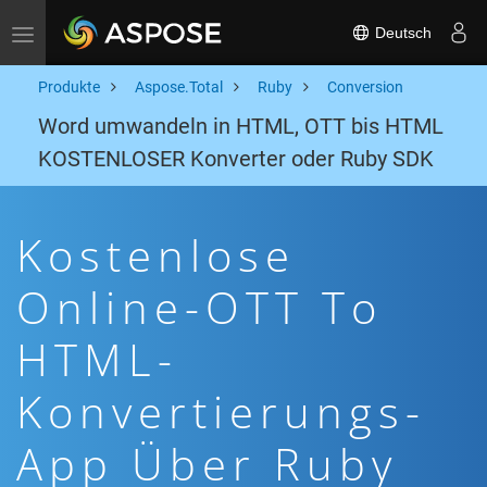
Deutsch
Toggle navigation
Produkte
Aspose.Total
Ruby
Conversion
Word umwandeln in HTML, OTT bis HTML
KOSTENLOSER Konverter oder Ruby SDK
Kostenlose
Online-OTT To
HTML-
Konvertierungs-
App Über Ruby