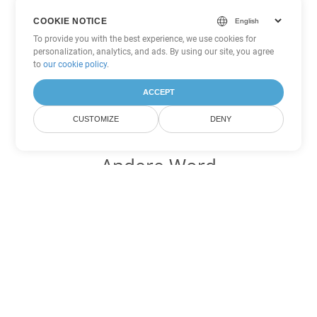
COOKIE NOTICE
To provide you with the best experience, we use cookies for
personalization, analytics, and ads. By using our site, you agree
to
our cookie policy
.
ACCEPT
CUSTOMIZE
DENY
Andere Word
Konvertierungsoptionen
Wandeln Sie OTT in DOC um
DOC:
Microsoft Word Binary Format
Wandeln Sie OTT in DOT um
DOT:
Microsoft Word Template Files