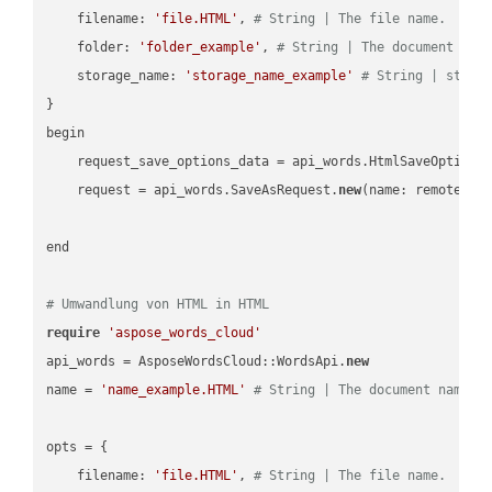
    filename: 
'file.HTML'
, 
# String | The file name.
    folder: 
'folder_example'
, 
# String | The document fol
    storage_name: 
'storage_name_example'
# String | stora
}

begin

    request_save_options_data = api_words.HtmlSaveOptions
    request = api_words.SaveAsRequest.
new
(name: remote_nam
end

# Umwandlung von HTML in HTML
require
'aspose_words_cloud'
api_words = AsposeWordsCloud::WordsApi.
new
name = 
'name_example.HTML'
# String | The document name.
opts = { 

    filename: 
'file.HTML'
, 
# String | The file name.