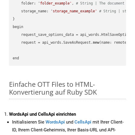
    folder: 
'folder_example'
, 
# String | The document fol
    storage_name: 
'storage_name_example'
# String | stora
}

begin

    request_save_options_data = api_words.HtmlSaveOptions
    request = api_words.SaveAsRequest.
new
(name: remote_nam
Einfache OTT Files to HTML-
Konvertierung auf Ruby SDK
WordsApi und CellsApi einrichten
Initialisieren Sie
WordsApi
und
CellsApi
mit Ihrer Client-
ID, Ihrem Client-Geheimnis, Ihrer Basis-URL und API-