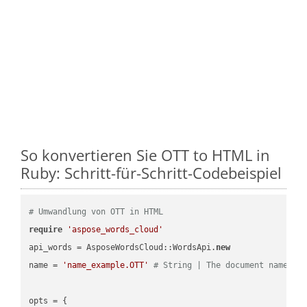
So konvertieren Sie OTT to HTML in
Ruby: Schritt-für-Schritt-Codebeispiel
# Umwandlung von OTT in HTML
require
'aspose_words_cloud'
api_words = AsposeWordsCloud::WordsApi.
new
name = 
'name_example.OTT'
# String | The document name.
opts = { 
