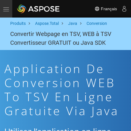
Français
Toggle navigation
Produits
Aspose.Total
Java
Conversion
Convertir Webpage en TSV, WEB à TSV
Convertisseur GRATUIT ou Java SDK
Application De
Conversion WEB
To TSV En Ligne
Gratuite Via Java