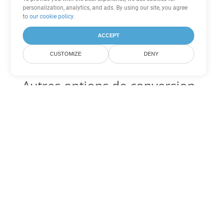
personalization, analytics, and ads. By using our site, you agree
to
our cookie policy
.
ACCEPT
CUSTOMIZE
DENY
Autres options de conversion
PDF
Convertir WEB en DOC
DOC:
Microsoft Word Binary Format
Convertir WEB en DOT
DOT:
Microsoft Word Template Files
Convertir WEB en DOCX