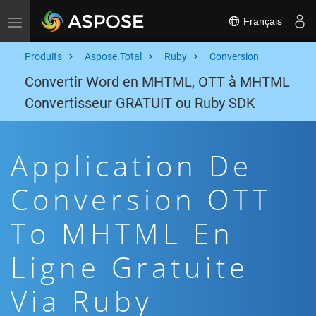
Français
Toggle navigation
Produits
Aspose.Total
Ruby
Conversion
Convertir Word en MHTML, OTT à MHTML
Convertisseur GRATUIT ou Ruby SDK
Application De
Conversion OTT
To MHTML En
Ligne Gratuite
Via Ruby