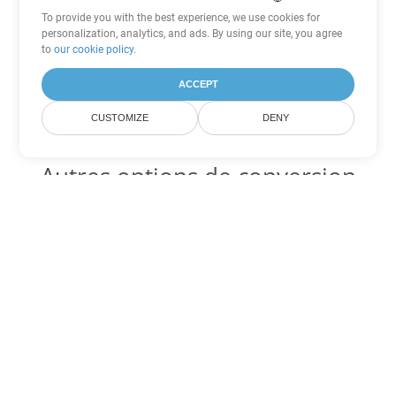
To provide you with the best experience, we use cookies for
personalization, analytics, and ads. By using our site, you agree
to
our cookie policy
.
ACCEPT
CUSTOMIZE
DENY
Autres options de conversion
Word
Convertir OTT en DOC
DOC:
Microsoft Word Binary Format
Convertir OTT en DOT
DOT:
Microsoft Word Template Files
Convertir OTT en DOCX