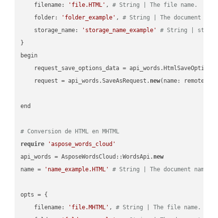
    filename: 
'file.HTML'
, 
# String | The file name.
    folder: 
'folder_example'
, 
# String | The document fol
    storage_name: 
'storage_name_example'
# String | stora
}

begin

    request_save_options_data = api_words.HtmlSaveOptions
    request = api_words.SaveAsRequest.
new
(name: remote_nam
end

# Conversion de HTML en MHTML
require
'aspose_words_cloud'
api_words = AsposeWordsCloud::WordsApi.
new
name = 
'name_example.HTML'
# String | The document name.
opts = { 

    filename: 
'file.MHTML'
, 
# String | The file name.