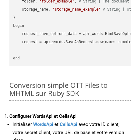
    folder: 
'folder_example'
, 
# String | The document fol
    storage_name: 
'storage_name_example'
# String | stora
}

begin

    request_save_options_data = api_words.HtmlSaveOptions
    request = api_words.SaveAsRequest.
new
(name: remote_nam
Conversion simple OTT Files to
MHTML sur Ruby SDK
Configurer WordsApi et CellsApi
Initialiser
WordsApi
et
CellsApi
avec votre ID client,
votre secret client, votre URL de base et votre version