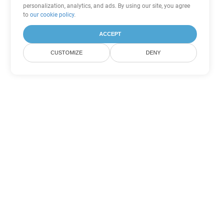
personalization, analytics, and ads. By using our site, you agree
to
our cookie policy
.
ACCEPT
CUSTOMIZE
DENY
Opsi Konversi Word lainnya
Ubah OTT menjadi DOC
DOC:
Microsoft Word Binary Format
Ubah OTT menjadi DOT
DOT:
Microsoft Word Template Files
Ubah OTT menjadi DOCX
DOCX:
Office 2007+ Word Document