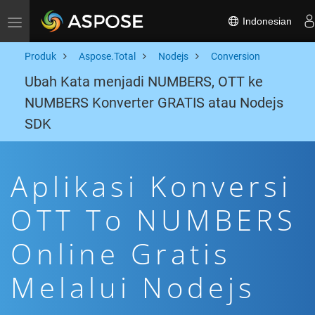
Indonesian
Toggle navigation
Produk
Aspose.Total
Nodejs
Conversion
Ubah Kata menjadi NUMBERS, OTT ke
NUMBERS Konverter GRATIS atau Nodejs
SDK
Aplikasi Konversi
OTT To NUMBERS
Online Gratis
Melalui Nodejs