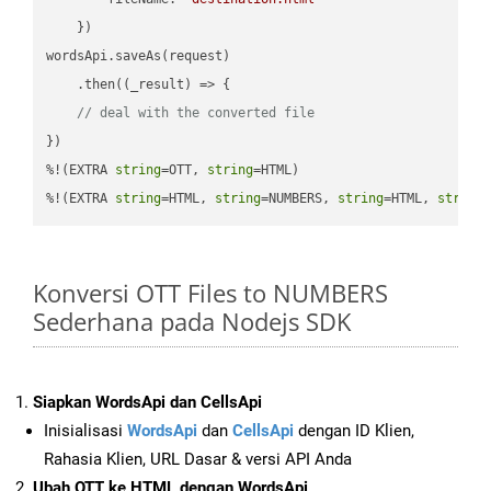
    })

wordsApi.saveAs(request)

    .then(
(
_result
) =>
 {

// deal with the converted file
})

%!(EXTRA 
string
=OTT, 
string
=HTML)

%!(EXTRA 
string
=HTML, 
string
=NUMBERS, 
string
=HTML, 
string
Konversi OTT Files to NUMBERS
Sederhana pada Nodejs SDK
Siapkan WordsApi dan CellsApi
Inisialisasi
WordsApi
dan
CellsApi
dengan ID Klien,
Rahasia Klien, URL Dasar & versi API Anda
Ubah OTT ke HTML dengan WordsApi