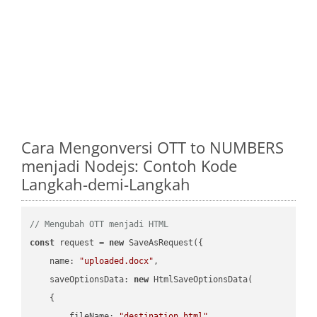
Cara Mengonversi OTT to NUMBERS
menjadi Nodejs: Contoh Kode
Langkah-demi-Langkah
// Mengubah OTT menjadi HTML
const
 request = 
new
 SaveAsRequest({

name
: 
"uploaded.docx"
,

saveOptionsData
: 
new
 HtmlSaveOptionsData(

    {

fileName
: 
"destination.html"