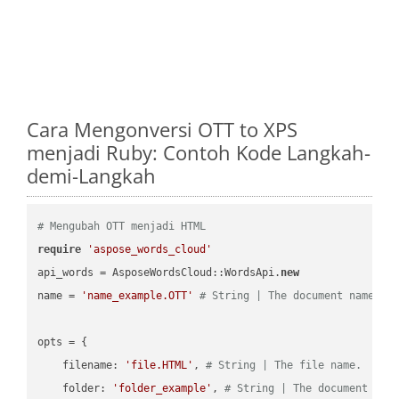
Cara Mengonversi OTT to XPS
menjadi Ruby: Contoh Kode Langkah-
demi-Langkah
# Mengubah OTT menjadi HTML
require
'aspose_words_cloud'
api_words = AsposeWordsCloud::WordsApi.
new
name = 
'name_example.OTT'
# String | The document name.
opts = { 

    filename: 
'file.HTML'
, 
# String | The file name.
    folder: 
'folder_example'
, 
# String | The document fol