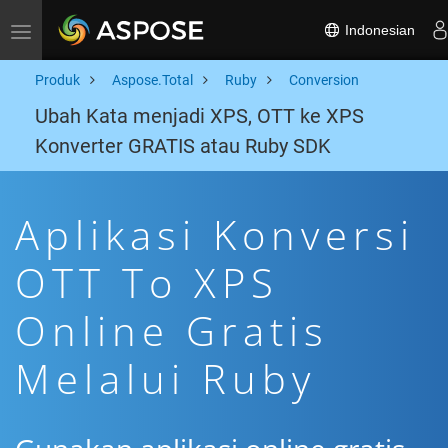
Indonesian
Toggle navigation
Produk
Aspose.Total
Ruby
Conversion
Ubah Kata menjadi XPS, OTT ke XPS
Konverter GRATIS atau Ruby SDK
Aplikasi Konversi
OTT To XPS
Online Gratis
Melalui Ruby