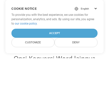
COOKIE NOTICE
To provide you with the best experience, we use cookies for
personalization, analytics, and ads. By using our site, you agree
to
our cookie policy
.
ACCEPT
CUSTOMIZE
DENY
Opsi Konversi Word lainnya
Ubah OTT menjadi DOC
DOC:
Microsoft Word Binary Format
Ubah OTT menjadi DOT
DOT:
Microsoft Word Template Files