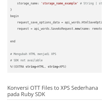
    storage_name: 
'storage_name_example'
# String | stora
}

begin

    request_save_options_data = api_words.HtmlSaveOptions
    request = api_words.SaveAsRequest.
new
(name: remote_nam
end

# Mengubah HTML menjadi XPS
# SDK not available
%!(EXTRA 
string
=HTML, 
string
=XPS)
Konversi OTT Files to XPS Sederhana
pada Ruby SDK