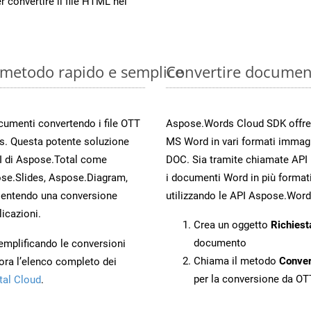
r convertire il file HTML nel
: metodo rapido e semplice
Convertire documen
ocumenti convertendo i file OTT
Aspose.Words Cloud SDK offre me
s. Questa potente soluzione
MS Word in vari formati immag
PI di Aspose.Total come
DOC. Sia tramite chiamate API 
se.Slides, Aspose.Diagram,
i documenti Word in più formati
entendo una conversione
utilizzando le API Aspose.Word
licazioni.
Crea un oggetto
Richiest
documento
 semplificando le conversioni
Chiama il metodo
Conve
ora l’elenco completo dei
per la conversione da OT
tal Cloud
.