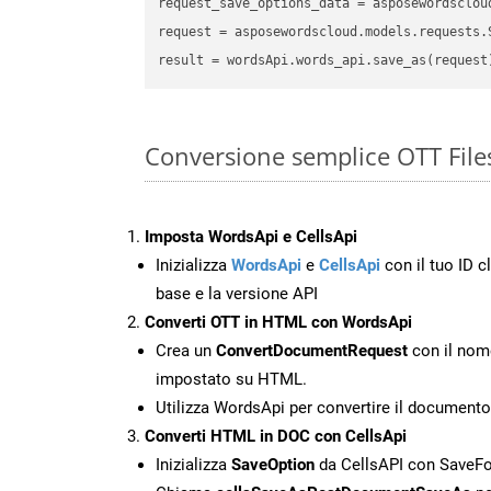
request_save_options_data
 = asposewordsclou
request
result
Conversione semplice OTT Fil
Imposta WordsApi e CellsApi
Inizializza
WordsApi
e
CellsApi
con il tuo ID cl
base e la versione API
Converti OTT in HTML con WordsApi
Crea un
ConvertDocumentRequest
con il nome
impostato su HTML.
Utilizza WordsApi per convertire il document
Converti HTML in DOC con CellsApi
Inizializza
SaveOption
da CellsAPI con Save