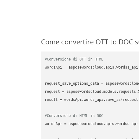
Come convertire OTT to DOC su
#Conversione di OTT in HTML
wordsApi
 = asposewordscloud.apis.wordss_api
request_save_options_data
 = asposewordsclou
request
result
 = wordsApi.words_api.save_as(request)
#Conversione di HTML in DOC
wordsApi
 = asposewordscloud.apis.wordss_api