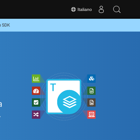
Italiano
n SDK
a
.