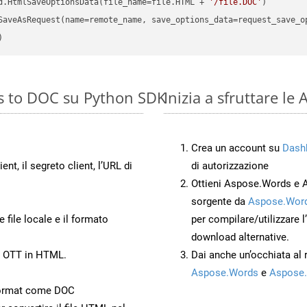
d.HtmlSaveOptionsData(file_name=file.HTML + 
'/file.DOC'
es to DOC su Python SDK
Inizia a sfruttare l
Crea un account su
Dash
ient, il segreto client, l’URL di
di autorizzazione
Ottieni Aspose.Words e 
sorgente da
Aspose.Word
 file locale e il formato
per compilare/utilizzare l
download alternative.
o OTT in HTML.
Dai anche un’occhiata al
Aspose.Words
e
Aspose.
Format come DOC