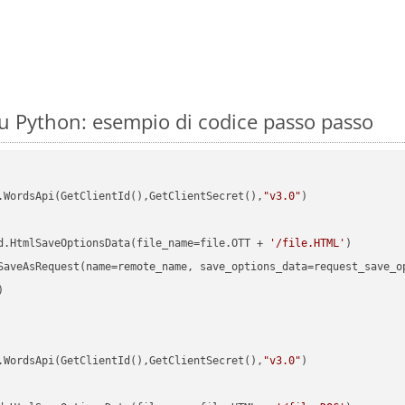
 Python: esempio di codice passo passo
.WordsApi(GetClientId(),GetClientSecret(),
"v3.0"
)

d.HtmlSaveOptionsData(file_name=file.OTT + 
'/file.HTML'


.WordsApi(GetClientId(),GetClientSecret(),
"v3.0"
)
