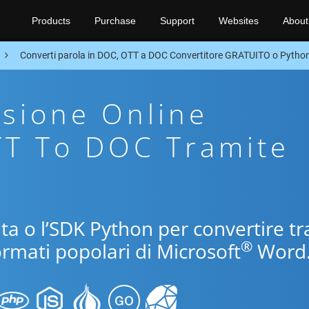
Products
Purchase
Support
Websites
About
Converti parola in DOC, OTT a DOC Convertitore GRATUITO o Pytho
sione Online
TT To DOC Tramite
uita o l’SDK Python per convertire tr
®
ormati popolari di Microsoft
Word