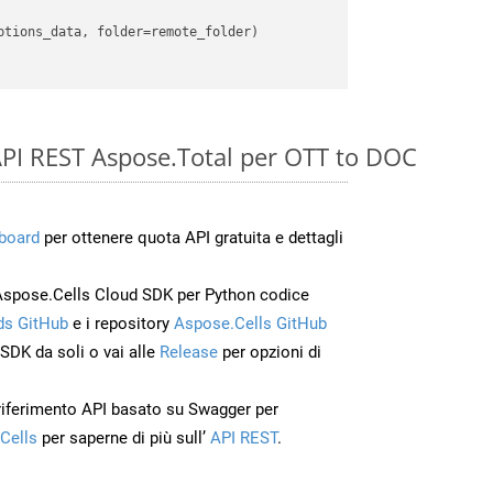
e API REST Aspose.Total per OTT to DOC
board
per ottenere quota API gratuita e dettagli
Aspose.Cells Cloud SDK per Python codice
s GitHub
e i repository
Aspose.Cells GitHub
’SDK da soli o vai alle
Release
per opzioni di
 riferimento API basato su Swagger per
Cells
per saperne di più sull’
API REST
.