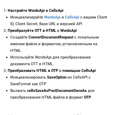
Настройте WordsApi и CellsApi
Инициализируйте
WordsApi
и
CellsApi
с вашим Client
ID, Client Secret, Base URL и версией API
Преобразуйте OTT в HTML с WordsApi
Создайте
ConvertDocumentRequest
с локальным
именем файла и форматом, установленным на
HTML.
Используйте WordsApi для преобразования
документа OTT в HTML.
Преобразовать HTML в OTP с помощью CellsApi
Инициализировать
SaveOption
из CellsAPI с
SaveFormat как OTP
Вызвать
cellsSaveAsPostDocumentSaveAs
для
преобразования HTML-файла в формат
OTP