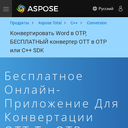
Русский
Toggle navigation
Продукты
Aspose.Total
C++
Conversion
Конвертировать Word в OTP,
БЕСПЛАТНЫЙ конвертер OTT в OTP
или C++ SDK
Бесплатное
Онлайн-
Приложение Для
Конвертации