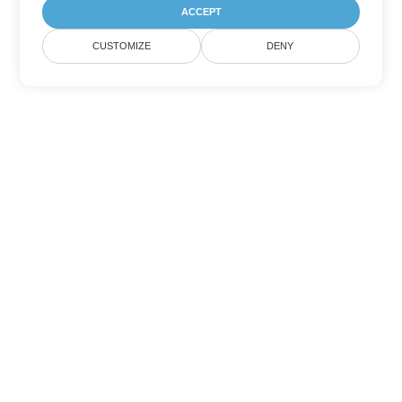
ACCEPT
CUSTOMIZE
DENY
Другие варианты
конвертации Word
Конвертировать OTT в DOC
DOC:
Microsoft Word Binary Format
Конвертировать OTT в DOT
DOT:
Microsoft Word Template Files
Конвертировать OTT в DOCX
DOCX:
Office 2007+ Word Document