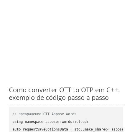
Como converter OTT to OTP em C++:
exemplo de código passo a passo
// превращение OTT Aspose.Words
using
namespace
auto
 requestSaveOptionsData = std::make_shared< aspose::wo