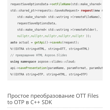
requestSaveOptionsData->
setFileName
(std::make_shared< std
std::shared_ptr<requests::SaveAsRequest> 
request
(
new
 reque
    std::make_shared< std::wstring >(remoteFileName),

    requestSaveOptionsData,

    std::make_shared< std::wstring >(remoteFolder),

nullptr
,
nullptr
,
nullptr
,
nullptr
,
nullptr
 ))
auto
 actual = 
getApi
()->
saveAs
(request);

// превращение HTML Aspose.Slides
using
namespace
 aspose::slides::cloud;            

api->
savePresentation
(paramName, paramFormat, paramOutPat
%!(EXTRA string=OTP, string=HTML, string=OTP)
Простое преобразование OTT Files
to OTP в C++ SDK