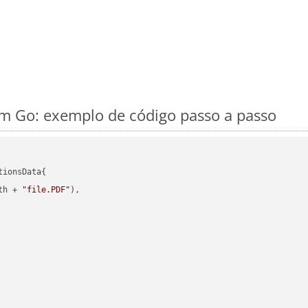
m Go: exemplo de código passo a passo
ionsData{

th + 
"file.PDF"
),
