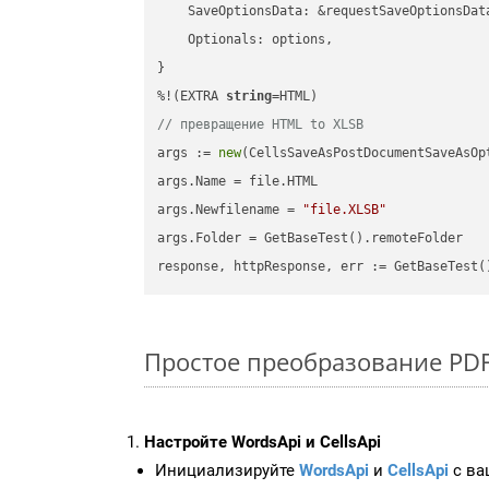
    SaveOptionsData: &requestSaveOptionsData
    Optionals: options,

}

%!(EXTRA 
string
// превращение HTML to XLSB
args := 
new
(CellsSaveAsPostDocumentSaveAsOpt
args.Name = file.HTML

args.Newfilename = 
"file.XLSB"
args.Folder = GetBaseTest().remoteFolder

Простое преобразование PDF 
Настройте WordsApi и CellsApi
Инициализируйте
WordsApi
и
CellsApi
с ваш