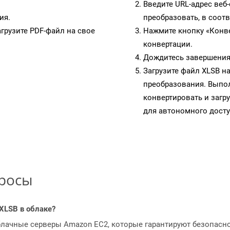
Введите URL-адрес веб
ия.
преобразовать, в соот
грузите PDF-файл на свое
Нажмите кнопку «Конве
конвертации.
Дождитесь завершения
Загрузите файл XLSB н
преобразования. Выпол
конвертировать и загр
для автономного досту
просы
XLSB в облаке?
блачные серверы Amazon EC2, которые гарантируют безопасно