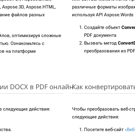
s, Aspose.3D, Aspose.HTML,
различные форматы изображен
вание файлов разных
используя API Aspose.Words 
Создайте объект
Conve
PDF документа
айлов, оптимизируя сложные
Вызвать метод
Convert
тью. Ознакомьтесь с
преобразования из PD
в на платформе
ции DOCX в PDF онлайн
Как конвертироват
 следующие действия:
Чтобы преобразовать веб-ст
следующие действия:
йства.
Посетите веб-сайт
«Веб