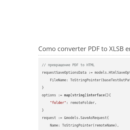
Como converter PDF to XLSB e
// превращение PDF to HTML
requestSaveOptionsData := models.HtmlSaveOpt
    FileName: ToStringPointer(baseTestOutPa
}

options := 
map
[
string
]
interface
{}{

"folder"
: remoteFolder,

}

request := &models.SaveAsRequest{

    Name: ToStringPointer(remoteName),
