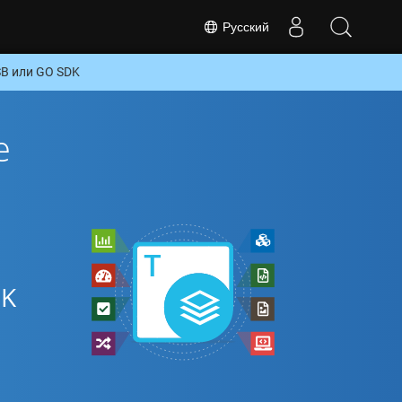
Русский
SB или GO SDK
е
DK