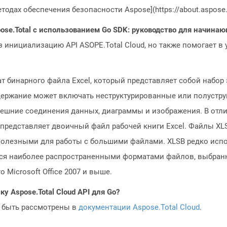
одах обеспечения безопасности Aspose](https://about.aspose.c
ose.Total с использованием Go SDK: руководство для начина
з инициализацию API ASOPE.Total Cloud, но также помогает в
 бинарного файла Excel, который представляет собой набор 
держание может включать неструктурированные или полустру
 внешние соединения данных, диаграммы и изображения. В отл
представляет двоичный файл рабочей книги Excel. Файлы XL
 полезными для работы с большими файлами. XLSB редко испол
ются наиболее распространенными форматами файлов, выбран
 Microsoft Office 2007 и выше.
у Aspose.Total Cloud API для Go?
 быть рассмотрены в
документации Aspose.Total Cloud
.