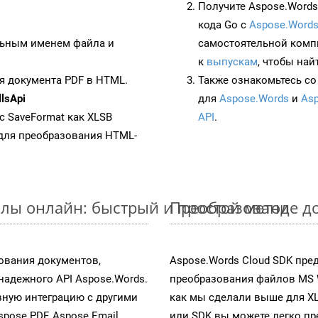
Получите Aspose.Words 
кода Go с
Aspose.Words
ьным именем файла и
самостоятельной комп
к
выпускам
, чтобы най
я документа PDF в HTML.
Также ознакомьтесь со
lsApi
для
Aspose.Words
и
Asp
 с SaveFormat как XLSB
API
.
для преобразования HTML-
лы онлайн: быстрый и простой метод
Преобразование до
ования документов,
Aspose.Words Cloud SDK пре
адежного API Aspose.Words.
преобразования файлов MS 
ную интеграцию с другими
как мы сделали выше для X
spose.PDF, Aspose.Email,
или SDK вы можете легко п