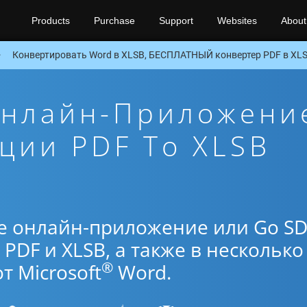
Products
Purchase
Support
Websites
About
Конвертировать Word в XLSB, БЕСПЛАТНЫЙ конвертер PDF в XL
Онлайн-Приложени
ции PDF To XLSB
е онлайн-приложение или Go S
PDF и XLSB, а также в несколько
®
 Microsoft
Word.