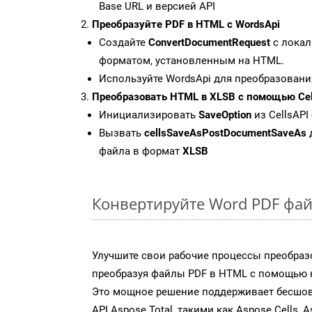
Base URL и версией API
Преобразуйте PDF в HTML с WordsApi
Создайте
ConvertDocumentRequest
с локал
форматом, установленным на HTML.
Используйте WordsApi для преобразовани
Преобразовать HTML в XLSB с помощью Cel
Инициализировать
SaveOption
из CellsAPI
Вызвать
cellsSaveAsPostDocumentSaveAs
файла в формат
XLSB
Конвертируйте Word PDF фай
Улучшите свои рабочие процессы преобраз
преобразуя файлы PDF в HTML с помощью н
Это мощное решение поддерживает бесшов
API Aspose.Total, такими как Aspose.Cells, A