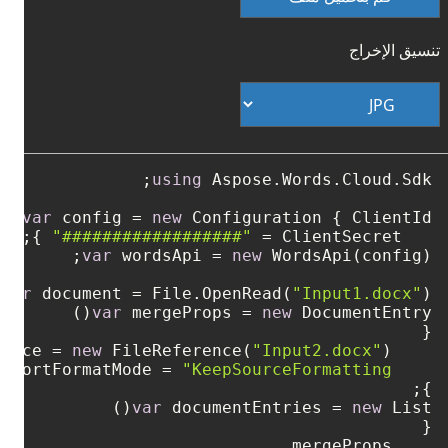
تنسيق الإخراج
using
var
 config = 
new
 Configuration { ClientId = 
 };

"##################"
   ClientSecret = 
var
 wordsApi = 
new
var
 document = File.OpenRead(
"Input1.docx"
);

var
 mergeProps = 
new
new
 FileReference(
"Input2.docx"
    FileReference = 
"KeepSourceFormatting"
    ImportFormatMode = 
};

var
 documentEntries = 
new