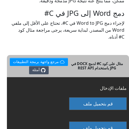
ممكن، مما ينتج عنه نتيجة JPG مدمجة ودقيقة.
دمج Word إلى JPG في C#
لإجراء دمج Word to JPG في C#، تحتاج على الأقل إلى ملفي
Word من المصدر. لبداية سريعة، يرجى مراجعة مثال كود
C# أدناه.
مرجع واجهة برمجة التطبيقات
مثال على كود C# لدمج DOCX في
JPG باستخدام REST API
أمثلة
ملفات الإدخال
قم بتحميل ملف
قم بتحميل ملف