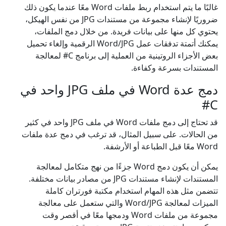
غالبًا ما يتم استخدام ربط ملفات Word معًا عندما يكون ذلك
ضروريًا لإنشاء مجموعة من مستندات JPG من نفس الهيكل،
يحتوي كل منها على بيانات فريدة. من خلال دمج الملفات،
يمكنك أتمتة تدفقات عمل Word/JPG الرقمية وإلغاء تحميل
بعض الأجزاء الروتينية من العملية إلى برنامج C# لمعالجة
المستندات بسرعة وكفاءة.
دمج عدة Word في ملف JPG واحد في
C#
قد تحتاج إلى دمج ملفات Word في ملف JPG واحد في كثير
من الحالات. على سبيل المثال، قد ترغب في دمج عدة ملفات
Word معًا قبل الطباعة أو الأرشفة.
يمكن أن يكون دمج Word جزءًا من نهج متكامل لمعالجة
المستندات لإنشاء مستندات JPG من مصادر بيانات مختلفة.
تتضمن مثل هذه المهام استخدام مكتبة فورتران كاملة
الميزات لمعالجة Word/JPG والتي ستعمل على معالجة
مجموعة من ملفات Word ودمجها معًا في أقصر وقت