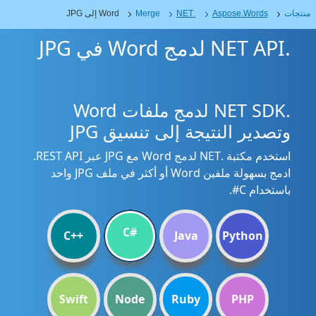
منتجات
Aspose.Words
.NET
Merge
Word إلى JPG
.NET API لدمج Word في JPG
.NET SDK لدمج ملفات Word
وتصدير النتيجة إلى تنسيق JPG
استخدم مكتبة .NET لدمج Word مع JPG عبر REST API.
ادمج بسهولة ملفين Word أو أكثر في ملف JPG واحد
باستخدام C#.
C#
C++
Java
Python
Swift
Node
Ruby
PHP