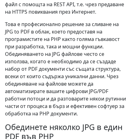
файл с помощта на REST API, т.е. чрез предаване
на HTTPS повиквания през Интернет.
Това е професионално решение за сливане на
JPG to PDF в облак, което предоставя на
програмистите на PHP както голяма гъвкавост
при разработка, така и мощни функции.
Обединяването на JPG файлове често се
използва, когато е необходимо да се създаде
набор от PDF документи със същата структура,
всеки от които съдържа уникални данни. Чрез
обединяване на файлове можете да
автоматизирате вашите цифрови JPG/PDF
работни потоци и да разтоварите някои рутинни
части от процеса в бърз и ефективен софтуер за
обработка на PHP документи.
Обединете няколко JPG в един
PDF във PHP