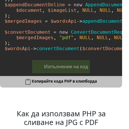
$appendDocumentOnline
 = 
new
AppendDocumentO
$document
, 
$imageList
, 
NULL
, 
NULL
, 
NULL
$mergedImages
 = 
$wordsApi
->
appendDocumentOn
$convertDocument
 = 
new
ConvertDocumentReque
$mergedImages
, 
"pdf"
, 
NULL
, 
NULL
, 
NULL
,
$wordsApi
->
convertDocument
(
$convertDocument
Изпълнение на код
Копирайте кода PHP в клипборда
Как да използвам PHP за
сливане на JPG с PDF