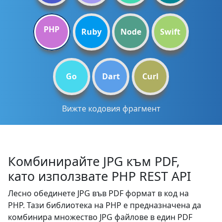
PHP
Ruby
Node
Swift
Go
Dart
Curl
Вижте кодовия фрагмент
Комбинирайте JPG към PDF,
като използвате PHP REST API
Лесно обединете JPG във PDF формат в код на
PHP. Тази библиотека на PHP е предназначена да
комбинира множество JPG файлове в един PDF