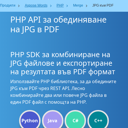
Продукти
Aspose.Words
PHP
Merge
JPG към PDF
PHP API за обединяване
на JPG в PDF
PHP SDK за комбиниране на
JPG файлове и експортиране
на резултата във PDF формат
Използвайте PHP библиотека, за да обедините
JPG към PDF чрез REST API. Лесно
комбинирайте два или повече JPG файла в
един PDF файл с помощта на PHP.
Python
Java
C#
C++