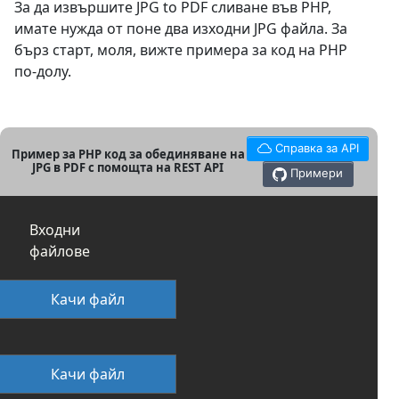
За да извършите JPG to PDF сливане във PHP,
имате нужда от поне два изходни JPG файла. За
бърз старт, моля, вижте примера за код на PHP
по-долу.
Справка за API
Пример за PHP код за обединяване на
JPG в PDF с помощта на REST API
Примери
Входни
файлове
Качи файл
Качи файл