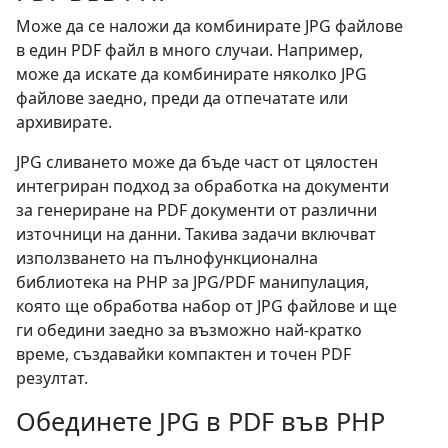
Може да се наложи да комбинирате JPG файлове
в един PDF файл в много случаи. Например,
може да искате да комбинирате няколко JPG
файлове заедно, преди да отпечатате или
архивирате.
JPG сливането може да бъде част от цялостен
интегриран подход за обработка на документи
за генериране на PDF документи от различни
източници на данни. Такива задачи включват
използването на пълнофункционална
библиотека на PHP за JPG/PDF манипулация,
която ще обработва набор от JPG файлове и ще
ги обедини заедно за възможно най-кратко
време, създавайки компактен и точен PDF
резултат.
Обединете JPG в PDF във PHP