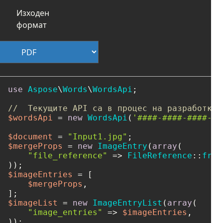
Изходен
формат
use
Aspose
\
Words
\
WordsApi
;

//  Текущите API са в процес на разработка.
$wordsApi
 = 
new
WordsApi
(
'####-####-####-##
$document
 = 
"Input1.jpg"
$mergeProps
 = 
new
ImageEntry
(
array
(

"file_reference"
 => 
FileReference
::
from
$imageEntries
 = [

$mergeProps
,

$imageList
 = 
new
ImageEntryList
(
array
(

"image_entries"
 => 
$imageEntries
,
