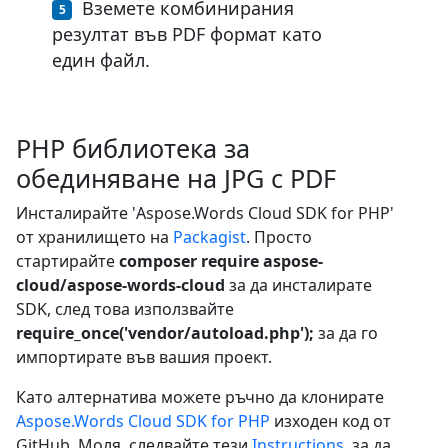
Вземете комбинирания
резултат във PDF формат като
един файл.
PHP библиотека за
обединяване на JPG с PDF
Инсталирайте 'Aspose.Words Cloud SDK for PHP'
от хранилището на
Packagist
. Просто
стартирайте
composer require aspose-
cloud/aspose-words-cloud
за да инсталирате
SDK, след това използвайте
require_once('vendor/autoload.php');
за да го
импортирате във вашия проект.
Като алтернатива можете ръчно да клонирате
Aspose.Words Cloud SDK for PHP
изходен код от
GitHub. Моля, следвайте тези
Instructions
, за да