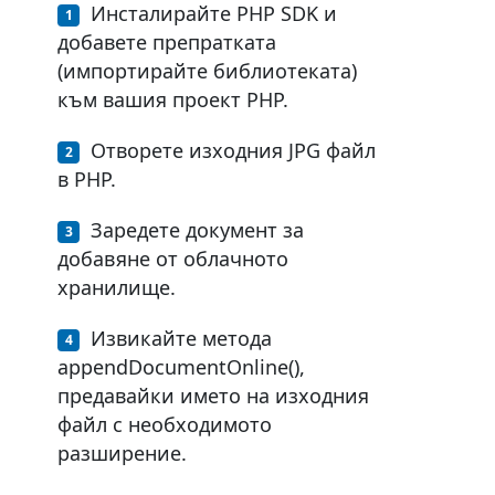
Инсталирайте PHP SDK и
добавете препратката
(импортирайте библиотеката)
към вашия проект PHP.
Отворете изходния JPG файл
в PHP.
Заредете документ за
добавяне от облачното
хранилище.
Извикайте метода
appendDocumentOnline(),
предавайки името на изходния
файл с необходимото
разширение.