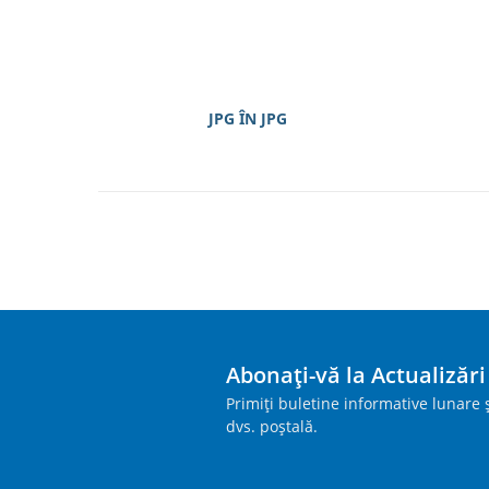
JPG ÎN JPG
Abonați-vă la Actualizăr
Primiți buletine informative lunare ș
dvs. poștală.