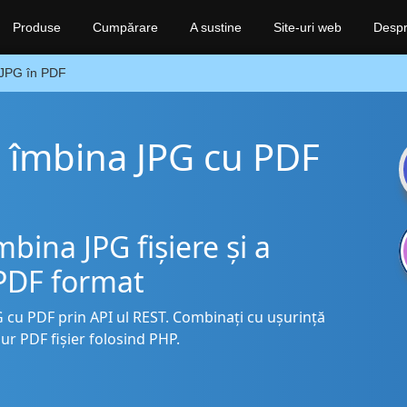
Produse
Cumpărare
A sustine
Site-uri web
Despr
JPG în PDF
 îmbina JPG cu PDF
ina JPG fișiere și a
 PDF format
G cu PDF prin API ul REST. Combinați cu ușurință
ur PDF fișier folosind PHP.