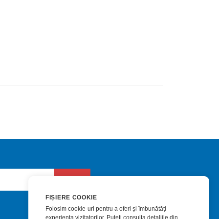
Trimite
FIȘIERE COOKIE
Folosim cookie-uri pentru a oferi și îmbunătăți
experiența vizitatorilor. Puteți consulta detaliile din