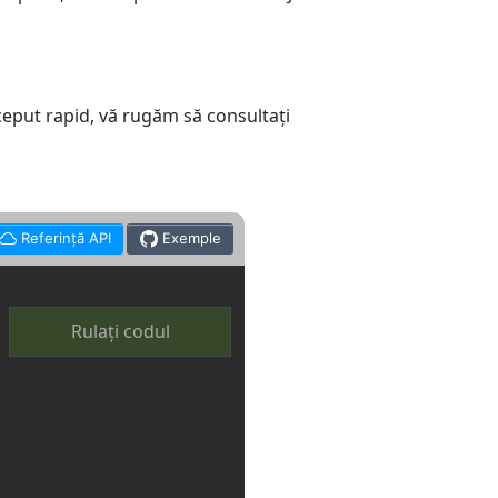
nceput rapid, vă rugăm să consultați
Referință API
Exemple
Rulați codul