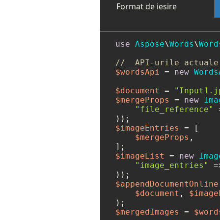
Format de iesire
use
Aspose
\
Words
\
Word
//  API-urile actuale
$wordsApi
 = 
new
Words
$document
 = 
"Input1.j
$mergeProps
 = 
new
Ima
"file_reference"
 
$imageEntries
 = [

$mergeProps
,

$imageList
 = 
new
Imag
"image_entries"
 =
$appendDocumentOnline
$document
, 
$image
$mergedImages
 = 
$word