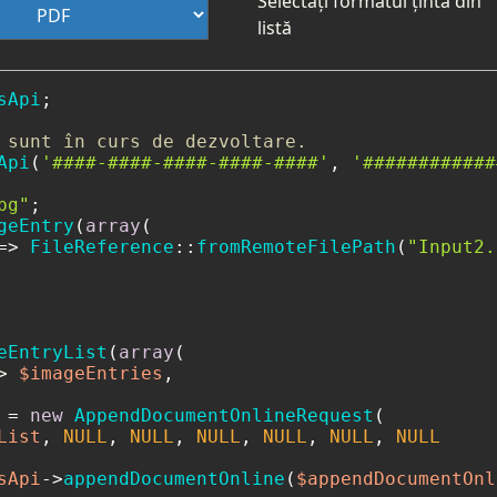
Selectați formatul țintă din
listă
sApi
;

 sunt în curs de dezvoltare.
Api
(
'####-####-####-####-####'
, 
'############
pg"
geEntry
(
array
(

=> 
FileReference
::
fromRemoteFilePath
(
"Input2.
eEntryList
(
array
(

> 
$imageEntries
,

 = 
new
AppendDocumentOnlineRequest
(

List
, 
NULL
, 
NULL
, 
NULL
, 
NULL
, 
NULL
, 
NULL
sApi
->
appendDocumentOnline
(
$appendDocumentOnl