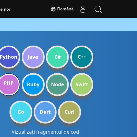
Română
e noi
Python
Java
C#
C++
PHP
Ruby
Node
Swift
Go
Dart
Curl
Vizualizați fragmentul de cod