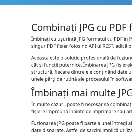
Combinați JPG cu PDF 
Îmbinați cu ușurință JPG formatul cu PDF în 
singur PDF fișier folosind API ul REST, adică 
Aceasta este o soluție profesională de fuziune
cât și funcții puternice. Îmbinarea JPG fișie
structură, fiecare dintre ele conținând date un
unele părți de rutină ale procesului în softw
Îmbinați mai multe JPG
În multe cazuri, poate fi necesar să combinați
fișiere împreună înainte de imprimare sau ar
Fuzionarea JPG poate fi parte a unei întreg
date disparate. Astfel de sarcini implică util