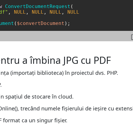
w
ConvertDocumentRequest
(

df"
, 
NULL
, 
NULL
, 
NULL
, 
NULL
ument
(
$convertDocument
entru a îmbina JPG cu PDF
nța (importați biblioteca) în proiectul dvs. PHP.
.
n spațiul de stocare în cloud.
ne(), trecând numele fișierului de ieșire cu extens
 format ca un singur fișier.