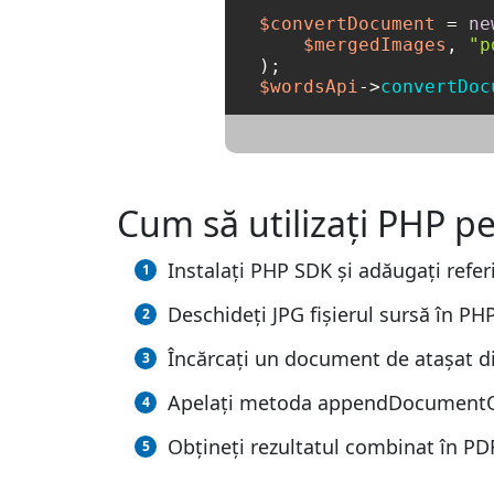
$convertDocument
 = 
ne
$mergedImages
, 
"p
$wordsApi
->
convertDoc
Cum să utilizați PHP p
Instalați PHP SDK și adăugați referi
Deschideți JPG fișierul sursă în PHP
Încărcați un document de atașat di
Apelați metoda appendDocumentOnli
Obțineți rezultatul combinat în PDF