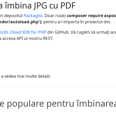
a îmbina JPG cu PDF
in depozitul
Packagist
. Doar rulați
composer require aspos
ndor/autoload.php');
pentru a-l importa în proiectul dvs.
ords Cloud SDK for PHP
din GitHub. Vă rugăm să urmați ac
a accesa API ul nostru REST.
a vedea mai multe detalii.
e populare pentru îmbinarea 