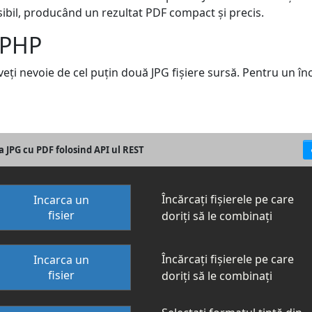
posibil, producând un rezultat PDF compact și precis.
 PHP
veți nevoie de cel puțin două JPG fișiere sursă. Pentru un î
JPG cu PDF folosind API ul REST
Încărcați fișierele pe care
Incarca un
fisier
doriți să le combinați
Încărcați fișierele pe care
Incarca un
fisier
doriți să le combinați