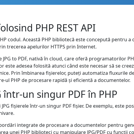
folosind PHP REST API
PHP codul. Această PHP bibliotecă este concepută pentru a 
prin trecerea apelurilor HTTPS prin Internet.
 JPG to PDF, nativă în cloud, care oferă programatorilor PHP
relor este adesea folosită atunci când este necesar să se cr
ice. Prin îmbinarea fișierelor, puteți automatiza fluxurile d
are-ul PHP de procesare rapidă și eficientă a documentelor.
 într-un singur PDF în PHP
 JPG fișierele într-un singur PDF fișier. De exemplu, este pos
hivare.
i abordări integrate de procesare a documentelor pentru g
izarea unei PHP biblioteci cu manipulare JPG/PDF cu funcții 