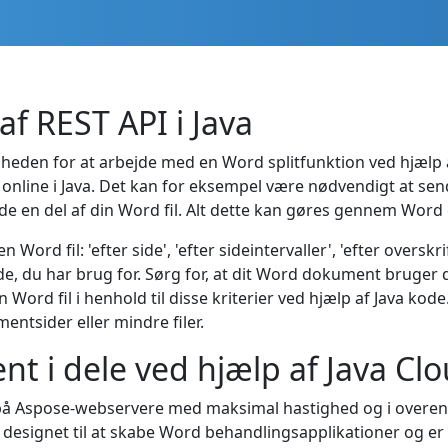
f REST API i Java
igheden for at arbejde med en Word splitfunktion ved hjælp 
 online i Java. Det kan for eksempel være nødvendigt at sen
de en del af din Word fil. Alt dette kan gøres gennem Word 
ord fil: 'efter side', 'efter sideintervaller', 'efter overskrif
 du har brug for. Sørg for, at dit Word dokument bruger de
in Word fil i henhold til disse kriterier ved hjælp af Java k
ntsider eller mindre filer.
t i dele ved hjælp af Java Cl
på Aspose-webservere med maksimal hastighed og i overe
 designet til at skabe Word behandlingsapplikationer og er 