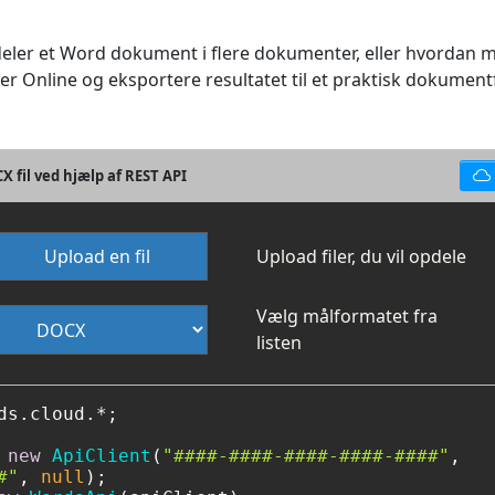
ler et Word dokument i flere dokumenter, eller hvordan ma
er Online og eksportere resultatet til et praktisk dokumen
 fil ved hjælp af REST API
Upload en fil
Upload filer, du vil opdele
Vælg målformatet fra
listen
ds.cloud.*;

new
ApiClient
(
"####-####-####-####-####"
,

#"
, 
null