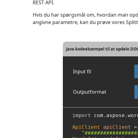
REST API.
Hvis du har spørgsmål om, hvordan man opde
angivne parametre, kan du prøve vores Splitt
Java kodeeksempel til at opdele DOCX
Input fil
Outputformat
import
 com.aspose.wor
ApiClient
apiClient
=
"#################