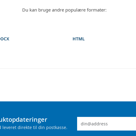
Du kan bruge andre populære formater:
DOCX
HTML
uktopdateringer
leveret direkte til din postkasse.