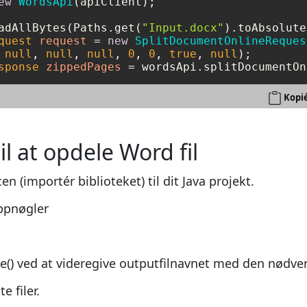
ew
WordsApi
(apiClient);

adAllBytes(Paths.get(
"Input.docx"
quest
request
=
new
SplitDocumentOnlineReques
 
null
, 
null
, 
null
, 
0
, 
0
, 
true
, 
null
sponse
zippedPages
=
 wordsApi.splitDocumentOn
Kopié
l at opdele Word fil
cen (importér biblioteket) til dit Java projekt.
appnøgler
) ved at videregive outputfilnavnet med den nødven
e filer.