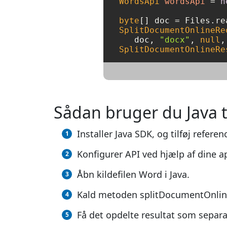
WordsApi
wordsApi
=
n
byte
[] doc = Files.re
SplitDocumentOnlineRe
   doc, 
"docx"
, 
null
,
SplitDocumentOnlineRe
Sådan bruger du Java ti
Installer Java SDK, og tilføj referen
Konfigurer API ved hjælp af dine 
Åbn kildefilen Word i Java.
Kald metoden splitDocumentOnline(
Få det opdelte resultat som separat