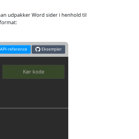
n udpakker Word sider i henhold til
tformat:
API-reference
Eksempler
Kør kode