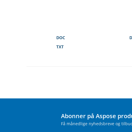
DOC
TXT
Abonner på Aspose prod
Få månedlige nyhedsbreve og tilbud 