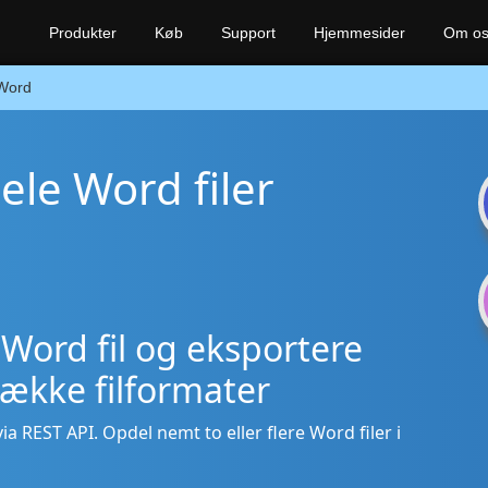
Produkter
Køb
Support
Hjemmesider
Om o
Word
dele Word filer
 Word fil og eksportere
 række filformater
via REST API. Opdel nemt to eller flere Word filer i