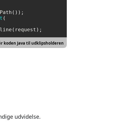
t
(

line(request);
r koden Java til udklipsholderen
dige udvidelse.