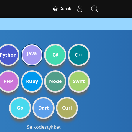
Dansk
s
Java
Python
C#
C++
PHP
Ruby
Node
Swift
Go
Dart
Curl
Se kodestykket