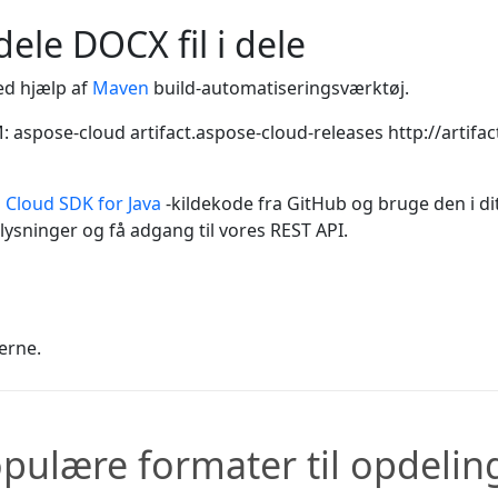
dele DOCX fil i dele
ed hjælp af
Maven
build-automatiseringsværktøj.
M:
aspose-cloud
artifact.aspose-cloud-releases
http://artifa
Cloud SDK for Java
-kildekode fra GitHub og bruge den i dit
lysninger og få adgang til vores REST API.
jerne.
ulære formater til opdeling 