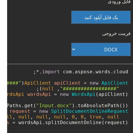
فایل ورودی
یک فایل آپلود کنید
فرمت خروجی
import
##-####"
(
ApiClient
apiClient
=
new
ApiClient
);

null
, 
"##################"
WordsApi
wordsApi
=
new
WordsApi
es(Paths.get(
"Input.docx"
).toAbsolutePath());

est
request
=
new
SplitDocumentOnlineRequest
 
null
, 
null
, 
null
, 
null
, 
0
, 
0
, 
true
, 
null
   doc, 
ages
=
 wordsApi.splitDocumentOnline(request);