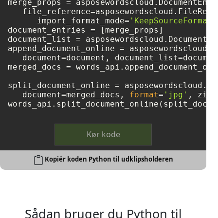
merge_props = asposewordscloud.DocumentEntry
   file_reference=asposewordscloud.FileRefe
      import_format_mode=
'KeepSourceFormatt
document_entries = [merge_props]

document_list = asposewordscloud.DocumentEn
append_document_online = asposewordscloud.m
   document=document, document_list=document
merged_docs = words_api.append_document_onl
split_document_online = asposewordscloud.mo
   document=merged_docs, 
format
=
'jpg'
, zip_
Kør kode
Kopiér koden Python til udklipsholderen
Sådan bruger du Python til