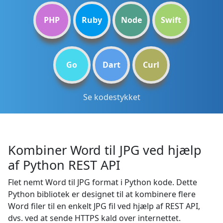
PHP
Ruby
Node
Swift
Go
Dart
Curl
Se kodestykket
Kombiner Word til JPG ved hjælp
af Python REST API
Flet nemt Word til JPG format i Python kode. Dette
Python bibliotek er designet til at kombinere flere
Word filer til en enkelt JPG fil ved hjælp af REST API,
dvs. ved at sende HTTPS kald over internettet.