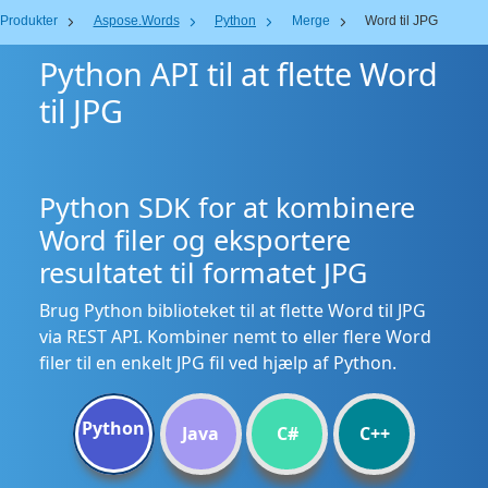
Produkter
Aspose.Words
Python
Merge
Word til JPG
Python API til at flette Word
til JPG
Python SDK for at kombinere
Word filer og eksportere
resultatet til formatet JPG
Brug Python biblioteket til at flette Word til JPG
via REST API. Kombiner nemt to eller flere Word
filer til en enkelt JPG fil ved hjælp af Python.
Python
Java
C#
C++