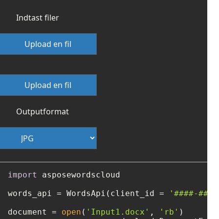
Indtast filer
Upload en fil
Upload en fil
Outputformat
import
 asposewordscloud

words_api = WordsApi(client_id = 
'####-####
document = 
open
(
'Input1.docx'
, 
'rb'
)
