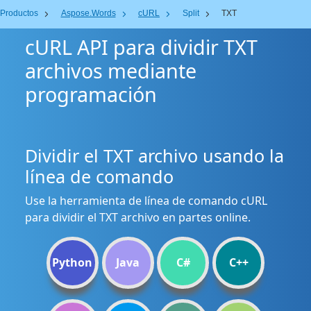
Productos
Aspose.Words
cURL
Split
TXT
cURL API para dividir TXT
archivos mediante
programación
Dividir el TXT archivo usando la
línea de comando
Use la herramienta de línea de comando cURL
para dividir el TXT archivo en partes online.
Python
Java
C#
C++