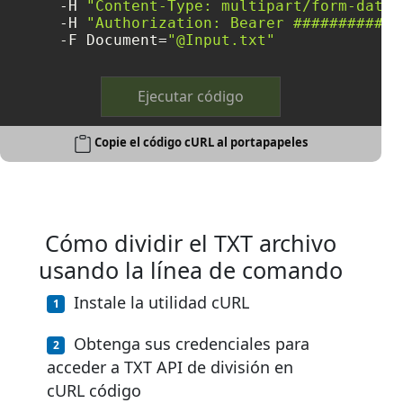
     -H 
"Content-Type: multipart/form-data"
     -H 
"Authorization: Bearer ############
     -F Document=
"@Input.txt"
Ejecutar código
Copie el código cURL al portapapeles
Cómo dividir el TXT archivo
usando la línea de comando
Instale la utilidad cURL
Obtenga sus credenciales para
acceder a TXT API de división en
cURL código