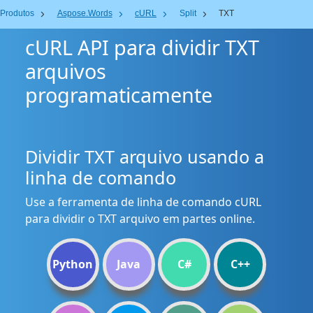
Produtos
Aspose.Words
cURL
Split
TXT
cURL API para dividir TXT
arquivos
programaticamente
Dividir TXT arquivo usando a
linha de comando
Use a ferramenta de linha de comando cURL
para dividir o TXT arquivo em partes online.
Python
Java
C#
C++