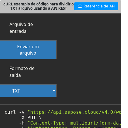
cURL exemplo de código para dividir o
Referência de API
TXT arquivo usando a API REST
Arquivo de
entrada
Enviar um
arquivo
Formato de
saída
curl -v 
"https://api.aspose.cloud/v4.0/word
     -X PUT \

     -H 
"Content-Type: multipart/form-data"