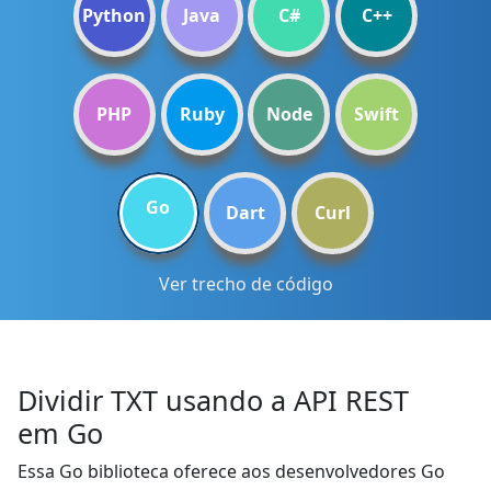
Python
Java
C#
C++
PHP
Ruby
Node
Swift
Go
Dart
Curl
Ver trecho de código
Dividir TXT usando a API REST
em Go
Essa Go biblioteca oferece aos desenvolvedores Go