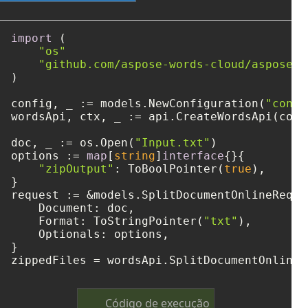
import
 (

"os"
"github.com/aspose-words-cloud/aspose-w
)

config, _ := models.NewConfiguration(
"confi
wordsApi, ctx, _ := api.CreateWordsApi(confi
doc, _ := os.Open(
"Input.txt"
)

options := 
map
[
string
]
interface
{}{

"zipOutput"
: ToBoolPointer(
true
),

}

request := &models.SplitDocumentOnlineReques
    Document: doc,

    Format: ToStringPointer(
"txt"
),

    Optionals: options,

}

zippedFiles = wordsApi.SplitDocumentOnline(
Código de execução