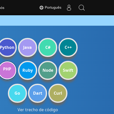
Português
nós
Python
Java
C#
C++
PHP
Ruby
Node
Swift
Go
Dart
Curl
Ver trecho de código