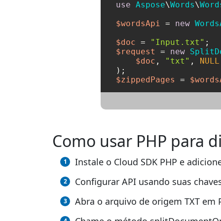
use
Aspose
\
Words
\
Word
$wordsApi
 = 
new
Words
$doc
 = 
"Input.txt"
$request
 = 
new
SplitD
$doc
, 
"txt"
, 
NULL
$zippedPages
 = 
$words
Como usar PHP para div
Instale o Cloud SDK PHP e adicione
Configurar API usando suas chaves
Abra o arquivo de origem TXT em 