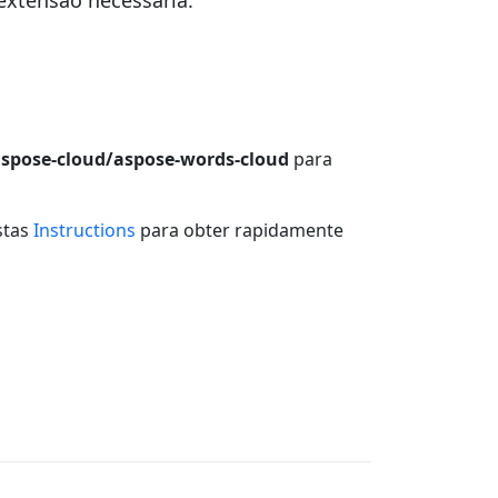
xtensão necessária.
aspose-cloud/aspose-words-cloud
para
stas
Instructions
para obter rapidamente