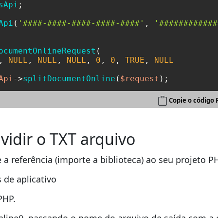
sApi
;

Api
(
'####-####-####-####-####'
, 
'############
ocumentOnlineRequest
(

, 
NULL
, 
NULL
, 
NULL
, 
0
, 
0
, 
TRUE
, 
NULL
Api
->
splitDocumentOnline
(
$request
);
Copie o código 
idir o TXT arquivo
 a referência (importe a biblioteca) ao seu projeto P
 de aplicativo
PHP.