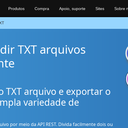
Produtos
Compra
Apoio, suporte
Sites
Sobre 
XT
dir TXT arquivos
nte
o TXT arquivo e exportar o
ampla variedade de
quivo por meio da API REST. Divida facilmente dois ou