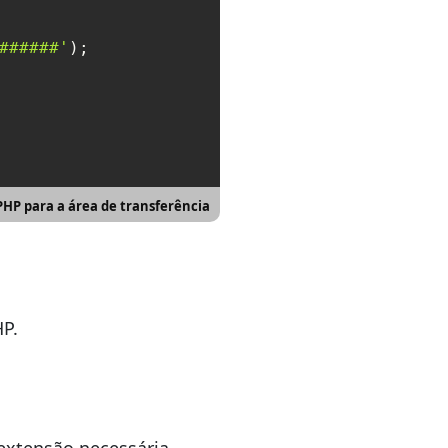
######'
);

PHP para a área de transferência
HP.