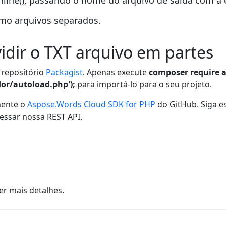
ne(), passando o nome do arquivo de saída com a e
omo arquivos separados.
vidir o TXT arquivo em partes
 repositório
Packagist
. Apenas execute
composer require 
or/autoload.php');
para importá-lo para o seu projeto.
mente o
Aspose.Words Cloud SDK for PHP
do GitHub. Siga e
essar nossa REST API.
er mais detalhes.