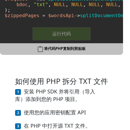
$doc
, 
"txt"
, 
NULL
, 
NULL
, 
NULL
, 
NULL
, 
0
,
$zippedPages
 = 
$wordsApi
->
splitDocumentOnli
运行代码
将代码PHP复制到剪贴板
如何使用 PHP 拆分 TXT 文件
安装 PHP SDK 并将引用（导入
库）添加到您的 PHP 项目。
使用您的应用密钥配置 API
在 PHP 中打开源 TXT 文件。