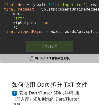
final
doc
=
 (await 
File
(
'Input.txt'
)
final
request
=
 SplitDocumentOnlineRequest(

    doc, 

'txt'
, 

    zipOutput: 
true
final
zippedPages
=
 await wordsApi.splitDoc
运行代码
将代码Dart复制到剪贴板
如何使用 Dart 拆分 TXT 文件
安装 Dart/Flutter SDK 并将引用
（导入库）添加到您的 Dart/Flutter
项目。