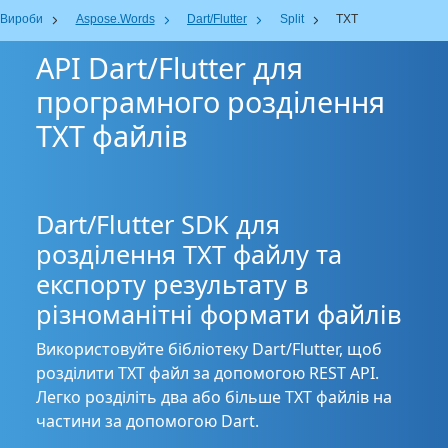
Вироби
Aspose.Words
Dart/Flutter
Split
TXT
API Dart/Flutter для
програмного розділення
TXT файлів
Dart/Flutter SDK для
розділення TXT файлу та
експорту результату в
різноманітні формати файлів
Використовуйте бібліотеку Dart/Flutter, щоб
розділити TXT файл за допомогою REST API.
Легко розділіть два або більше TXT файлів на
частини за допомогою Dart.