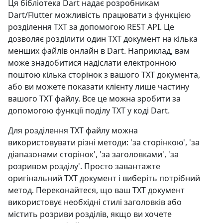
Ця бібліотека Dart надає розробникам
Dart/Flutter можливість працювати з функцією
розділення TXT за допомогою REST API. Це
дозволяє розділити один TXT документ на кілька
менших файлів онлайн в Dart. Наприклад, вам
може знадобитися надіслати електронною
поштою кілька сторінок з вашого TXT документа,
або ви можете показати клієнту лише частину
вашого TXT файлу. Все це можна зробити за
допомогою функції поділу TXT у коді Dart.
Для розділення TXT файлу можна
використовувати різні методи: 'за сторінкою', 'за
діапазонами сторінок', 'за заголовками', 'за
розривом розділу'. Просто завантажте
оригінальний TXT документ і виберіть потрібний
метод. Переконайтеся, що ваш TXT документ
використовує необхідні стилі заголовків або
містить розриви розділів, якщо ви хочете