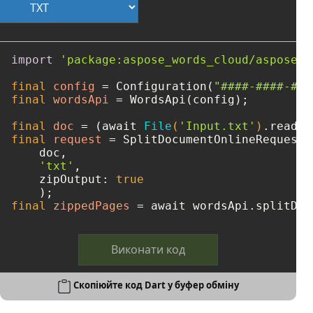
import
'package:aspose_words_cloud/aspose_w
final
config
=
 Configuration(
"####-####-###
final
wordsApi
=
 WordsApi(config);

final
doc
=
 (await 
File
(
'Input.txt'
)
final
request
=
 SplitDocumentOnlineRequest(

    doc, 

'txt'
, 

    zipOutput: 
true
final
zippedPages
=
 await wordsApi.splitDoc
Виконати код
Скопіюйте код Dart у буфер обміну