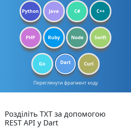
Python
Java
C#
C++
PHP
Ruby
Node
Swift
Dart
Go
Curl
Переглянути фрагмент коду
Розділіть TXT за допомогою
REST API у Dart