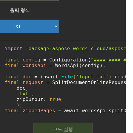
출력 형식
import
'package:aspose_words_cloud/aspose_w
final
config
=
 Configuration(
"####-####-###
final
wordsApi
=
 WordsApi(config);

final
doc
=
 (await 
File
(
'Input.txt'
)
final
request
=
 SplitDocumentOnlineRequest(

    doc, 

'txt'
, 

    zipOutput: 
true
final
zippedPages
=
 await wordsApi.splitDoc
코드 실행