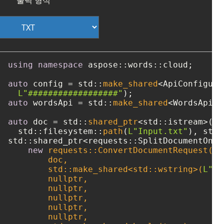
using
namespace
 aspose::words::cloud;

auto
 config = std::
make_shared
<ApiConfigura
L"##################"
auto
 wordsApi = std::
make_shared
<WordsApi>(
auto
 doc = std::
shared_ptr
<std::istream>(
ne
  std::filesystem::
path
(
L"Input.txt"
std::shared_ptr<requests::SplitDocumentOnli
new
 requests::ConvertDocumentRequest(

        doc, 

        std::make_shared<std::wstring>(
L"tx
nullptr
,

nullptr
,

nullptr
,

nullptr
,

nullptr
,
