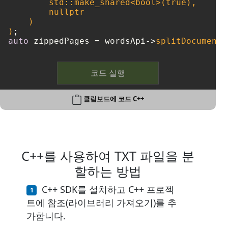
        std::make_shared<
bool
>(
true
),

nullptr
    )

)
auto
 zippedPages = wordsApi->
splitDocumentO
코드 실행
클립보드에 코드 C++
C++를 사용하여 TXT 파일을 분
할하는 방법
C++ SDK를 설치하고 C++ 프로젝
트에 참조(라이브러리 가져오기)를 추
가합니다.