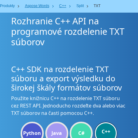
Produkty
Aspose.Words
C++
Split
TXT
Rozhranie C++ API na
programové rozdelenie TXT
súborov
C++ SDK na rozdelenie TXT
súboru a export výsledku do
širokej škály formátov súborov
Použite knižnicu C++ na rozdelenie TXT súboru
cez REST API. Jednoducho rozdeľte dva alebo viac
TXT súborov na časti pomocou C++.
C++
Python
Java
C#