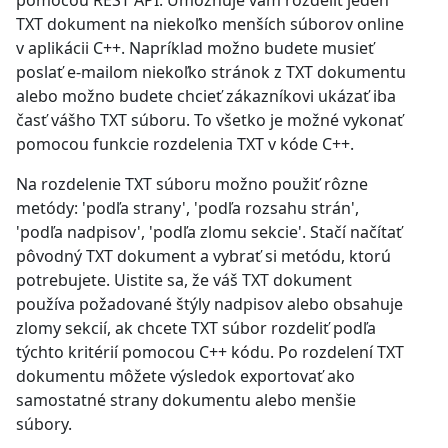
pomocou REST API. Umožňuje vám rozdeliť jeden
TXT dokument na niekoľko menších súborov online
v aplikácii C++. Napríklad možno budete musieť
poslať e-mailom niekoľko stránok z TXT dokumentu
alebo možno budete chcieť zákazníkovi ukázať iba
časť vášho TXT súboru. To všetko je možné vykonať
pomocou funkcie rozdelenia TXT v kóde C++.
Na rozdelenie TXT súboru možno použiť rôzne
metódy: 'podľa strany', 'podľa rozsahu strán',
'podľa nadpisov', 'podľa zlomu sekcie'. Stačí načítať
pôvodný TXT dokument a vybrať si metódu, ktorú
potrebujete. Uistite sa, že váš TXT dokument
používa požadované štýly nadpisov alebo obsahuje
zlomy sekcií, ak chcete TXT súbor rozdeliť podľa
týchto kritérií pomocou C++ kódu. Po rozdelení TXT
dokumentu môžete výsledok exportovať ako
samostatné strany dokumentu alebo menšie
súbory.