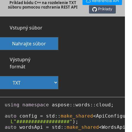
Referencia API
Príklad kódu C++ na rozdelenie TXT
súboru pomocou rozhrania REST API
Príklady
Vstupný súbor
Nahrajte súbor
Výstupný
formát
using
namespace
 aspose::words::cloud;

auto
 config = std::
make_shared
<ApiConfigura
L"##################"
auto
 wordsApi = std::
make_shared
<WordsApi>(