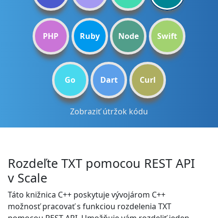
PHP
Ruby
Node
Swift
Go
Dart
Curl
Zobraziť útržok kódu
Rozdeľte TXT pomocou REST API
v Scale
Táto knižnica C++ poskytuje vývojárom C++
možnosť pracovať s funkciou rozdelenia TXT