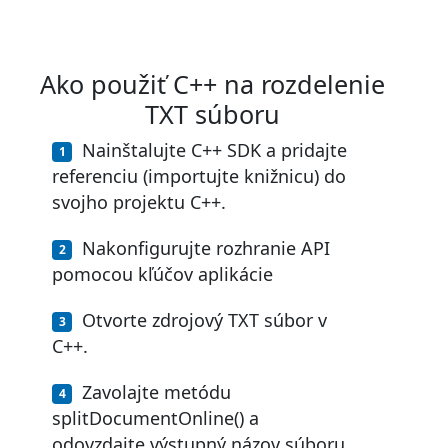
Ako použiť C++ na rozdelenie
TXT súboru
Nainštalujte C++ SDK a pridajte
referenciu (importujte knižnicu) do
svojho projektu C++.
Nakonfigurujte rozhranie API
pomocou kľúčov aplikácie
Otvorte zdrojový TXT súbor v
C++.
Zavolajte metódu
splitDocumentOnline() a
odovzdajte výstupný názov súboru