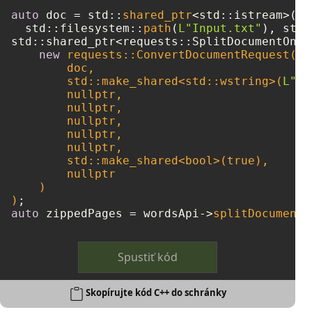
auto
 doc = std::
shared_ptr
<std::istream>(
ne
  std::filesystem::
path
(
L"Input.txt"
std::shared_ptr<requests::SplitDocumentOnli
new
 requests::ConvertDocumentRequest(

        doc, 

        std::make_shared<std::wstring>(
L"tx
nullptr
,

nullptr
,

nullptr
,

nullptr
,

nullptr
,

        std::make_shared<
bool
>(
true
),

nullptr
    )

)
auto
 zippedPages = wordsApi->
splitDocumentO
Spustiť kód
Skopírujte kód C++ do schránky