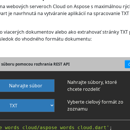
na webových serveroch Cloud on Aspose s maximálnou rých
 je navrhnutá na vytváranie aplikácií na spracovanie TXT a 
do viacerých dokumentov alebo ako extrahovať stránky TXT 
 výsledok do vhodného formátu dokumentu:
T súboru pomocou rozhrania REST API
Nahrajte súbory, ktoré
Nahrajte súbor
chcete rozdeliť
Vyberte cieľový formát zo
zoznamu
e_words_cloud/aspose_words_cloud.dart'
;
