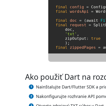
final
config
=
 Config
final
wordsApi
=
 Word
final
doc
=
 (await 
Fi
final
request
=
 Split
    doc, 

'txt'
, 

    zipOutput: 
true
final
zippedPages
=
 a
Ako použiť Dart na roz
Nainštalujte Dart/Flutter SDK a pri
Nakonfigurujte rozhranie API pomo
Otvorte zdrojový TXT súbor v Dart.