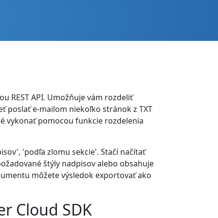
cou REST API. Umožňuje vám rozdeliť
ť poslať e-mailom niekoľko stránok z TXT
né vykonať pomocou funkcie rozdelenia
ov', 'podľa zlomu sekcie'. Stačí načítať
požadované štýly nadpisov alebo obsahuje
dokumentu môžete výsledok exportovať ako
er Cloud SDK