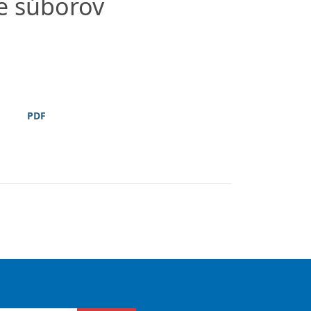
e súborov
PDF