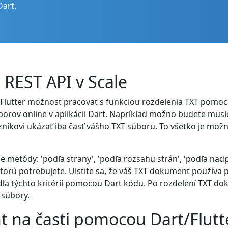
Dart.
REST API v Scale
/Flutter možnosť pracovať s funkciou rozdelenia TXT pomo
rov online v aplikácii Dart. Napríklad možno budete musie
íkovi ukázať iba časť vášho TXT súboru. To všetko je mož
etódy: 'podľa strany', 'podľa rozsahu strán', 'podľa nadpis
orú potrebujete. Uistite sa, že váš TXT dokument používa 
podľa týchto kritérií pomocou Dart kódu. Po rozdelení TXT 
súbory.
 na časti pomocou Dart/Flutt