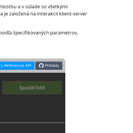
losťou a v súlade so všetkými
je založená na interakcii klient-server
podľa špecifikovaných parametrov,
Referencia API
Príklady
Spustiť kód