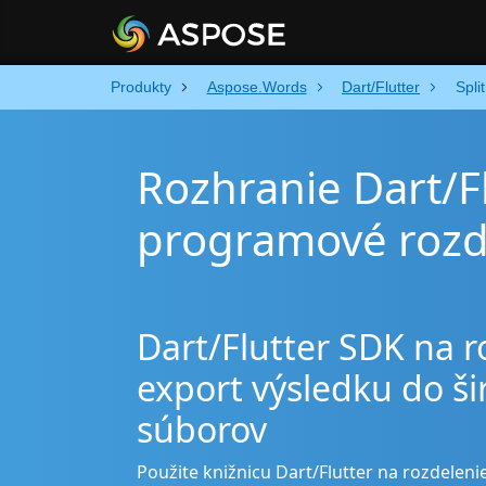
Produkty
Aspose.Words
Dart/Flutter
Split
Rozhranie Dart/F
programové rozd
Dart/Flutter SDK na 
export výsledku do ši
súborov
Použite knižnicu Dart/Flutter na rozdelen