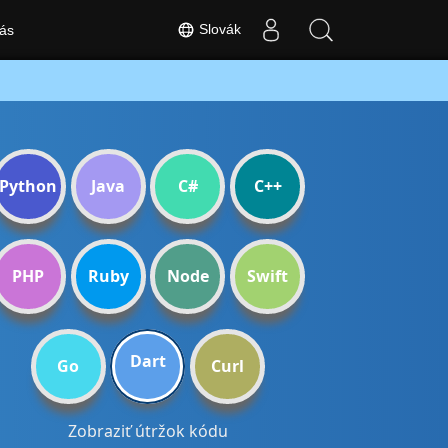
Slovák
ás
Python
Java
C#
C++
PHP
Ruby
Node
Swift
Dart
Go
Curl
Zobraziť útržok kódu