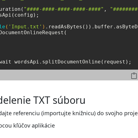
uration(
"####-####-####-####-####"
, 
"########
sApi(config);

le
(
'Input.txt'
)
DocumentOnlineRequest(

wait wordsApi.splitDocumentOnline(request);
delenie TXT súboru
dajte referenciu (importujte knižnicu) do svojho proje
cou kľúčov aplikácie