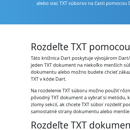
alebo viac TXT súborov na časti pomocou 
Rozdeľte TXT pomocou 
Táto knižnica Dart poskytuje vývojárom Dart
jeden TXT dokument na niekoľko menších súbo
dokumentu alebo možno budete chcieť zákazn
TXT v kóde Dart.
Na rozdelenie TXT súboru možno použiť rôzne m
pôvodný TXT dokument a vybrať si metódu, kt
zlomy sekcií, ak chcete TXT súbor rozdeliť 
samostatné strany dokumentu alebo menšie 
Rozdeľte TXT dokument