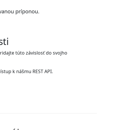
vanou príponou.
sti
idajte túto závislosť do svojho
prístup k nášmu REST API.