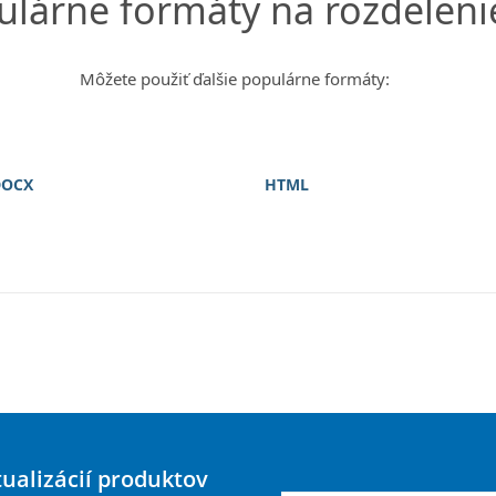
ulárne formáty na rozdeleni
Môžete použiť ďalšie populárne formáty:
DOCX
HTML
tualizácií produktov