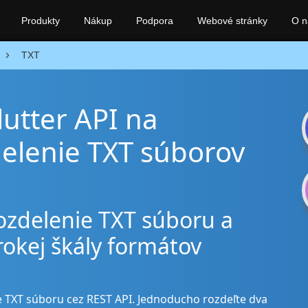
Produkty
Nákup
Podpora
Webové stránky
O n
TXT
lutter API na
elenie TXT súborov
rozdelenie TXT súboru a
rokej škály formátov
ie TXT súboru cez REST API. Jednoducho rozdeľte dva