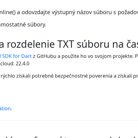
line() a odovzdajte výstupný názov súboru s požado
samostatné súbory.
na rozdelenie TXT súboru na ča
 SDK for Dart
z GitHubu a použite ho vo svojom projekte. Pr
loud: 22.4.0
e rýchlo získali potrebné bezpečnostné poverenia a získali 
ation
.