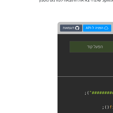
אם יש לך שאלות כיצד לפצל מסמך TXT למספר מסמכים או כיצד לחלץ דפי TXT לפי פרמטרים שצוינו, נסה את Splitter Online שלנו וייצא את התוצאה לפורמט מסמך
הפניה ל-API
דוגמאות
הפעל קוד
);

"########
f