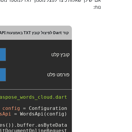
נוח:
קוד Dart לפיצול קובץ TXT באמצעות REST API
קובץ קלט
פורמט פלט
aspose_words_cloud.dart'
config
=
 Configuration(
sApi
=
s()).buffer.asByteData();
