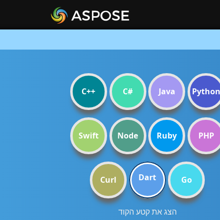
C++
C#
Java
Pytho
Swift
Node
Ruby
PHP
Dart
Curl
Go
הצג את קטע הקוד