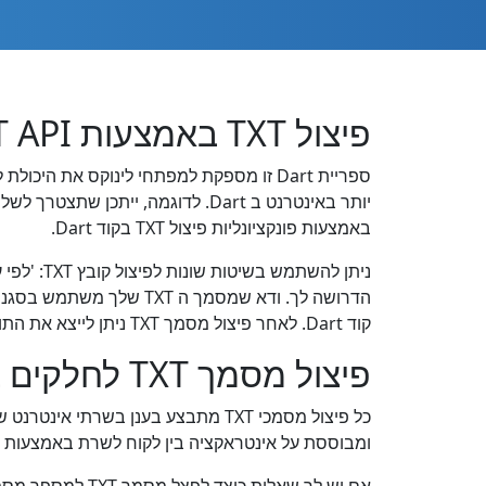
פיצול TXT באמצעות REST API ב Dart
באמצעות פונקציונליות פיצול TXT בקוד Dart.
קוד Dart. לאחר פיצול מסמך TXT ניתן לייצא את התוצאה כעמודי מסמכים נפרדים או כקבצים קטנים יותר.
פיצול מסמך TXT לחלקים באמצעות Dart/Flutter Cloud SDK
ומבוססת על אינטראקציה בין לקוח לשרת באמצעות REST API.