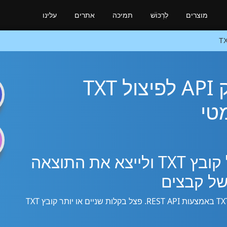
מוצרים
לִרְכּוֹשׁ
תמיכה
אתרים
עלינו
T
Dart/Flutter ממשק API לפיצול TXT
n
טי
Dart/Flutter SDK לפצל קובץ TXT ולייצא את התוצאה
של קבצים
השתמש בספריית Dart/Flutter כדי לפצל קובץ TXT באמצעות REST API. פצל בקלות שניים או יותר קובץ TXT