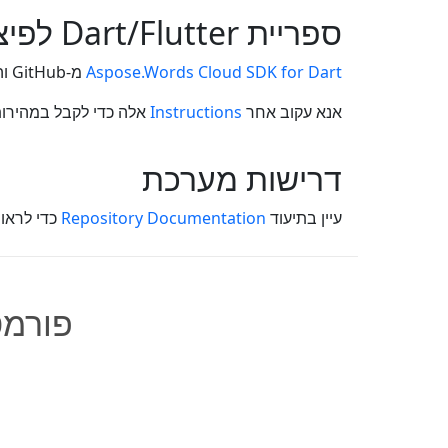
ספריית Dart/Flutter לפיצול קובץ TXT לחלקים
Aspose.Words Cloud SDK for Dart
מ-GitHub והשתמש בו בפרויקט שלך. הוסף את התלות הזו ל- pubspec.yaml: dependencies: aspose_words_cloud: 22.4.0
אנא עקוב אחר
Instructions
אלה כדי לקבל במהירות את א
דרישות מערכת
עיין בתיעוד
Repository Documentation
כדי לראו
פורמט