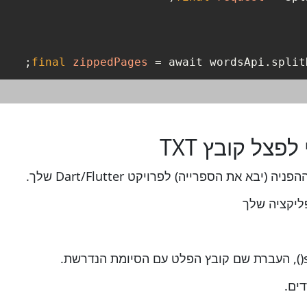
final
zippedPages
=
 await wordsApi.split
ים.