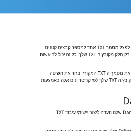
ספריית Dart זו מספקת למפתחי לינוקס את היכולת לעבוד עם פונקציית TXT מפוצלת באמצעות REST API. זה מאפשר לך לפצל מסמך TXT אחד למספר קבצים קטנים
יותר באינטרנט ב Dart. לדוגמה, ייתכן שתצטרך לשלוח בדוא"ל כמה עמודים ממסמך ה TXT שלך, או שתרצה להציג ללקוח רק חלק מקובץ ה TXT שלך. כל זה יכול להיעשות
ניתן להשתמש בשיטות שונות לפיצול קובץ TXT: 'לפי עמוד', 'לפי טווחי עמודים', 'לפי כותרות', 'לפי מעבר מקטע'. פשוט טען את מסמך ה TXT המקורי ובחר את השיטה
הדרושה לך. ודא שמסמך ה TXT שלך משתמש בסגנונות הכותרות הנדרשים או מכיל מעברי סעיפים אם ברצונך לפצל את קובץ ה TXT שלך לפי קריטריונים אלה באמצעות
כל פיצול מסמכי TXT מתבצע בענן בשרתי אינטרנט של Aspose במהירות מרבית ובהתאמה לכל תקני האבטחה. ספריית Dart שלנו נועדה ליצור יישומי עיבוד TXT