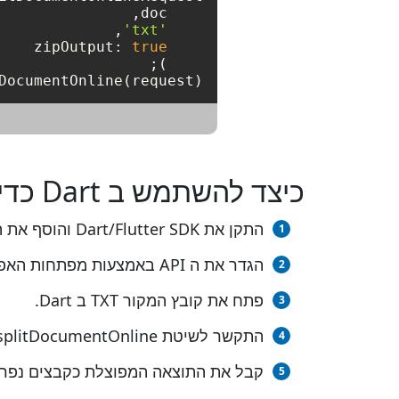
'txt'
true
    zipOutput: 
    );

DocumentOnline(request);
כיצד להשתמש ב Dart כדי לפצל קובץ TXT
התקן את Dart/Flutter SDK והוסף את ההפניה (יבא את הספרייה) לפרויקט Dart/Flutter שלך.
הגדר את ה API באמצעות מפתחות האפליקציה שלך
פתח את קובץ המקור TXT ב Dart.
התקשר לשיטת splitDocumentOnline(), העברת שם קובץ הפלט עם הסיומת הנדרשת.
קבל את התוצאה המפוצלת כקבצים נפרד