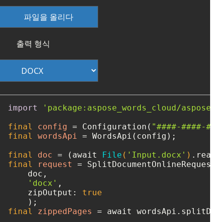
파일을 올리다
출력 형식
import
'package:aspose_words_cloud/aspose_w
final
config
=
 Configuration(
"####-####-###
final
wordsApi
=
 WordsApi(config);

final
doc
=
 (await 
File
(
'Input.docx'
)
final
request
=
 SplitDocumentOnlineRequest(

    doc, 

'docx'
, 

    zipOutput: 
true
final
zippedPages
=
 await wordsApi.splitDoc