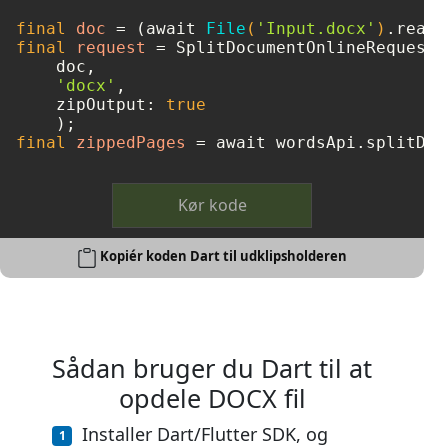
final
doc
=
 (await 
File
(
'Input.docx'
)
final
request
=
 SplitDocumentOnlineRequest(

    doc, 

'docx'
, 

    zipOutput: 
true
final
zippedPages
=
 await wordsApi.splitDoc
Kør kode
Kopiér koden Dart til udklipsholderen
Sådan bruger du Dart til at
opdele DOCX fil
Installer Dart/Flutter SDK, og