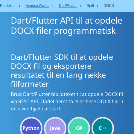
Produkter
Aspose.Words
Dart/Flutter
Split
DOCX
Dart/Flutter API til at opdele
DOCX filer programmatisk
Dart/Flutter SDK til at opdele
DOCX fil og eksportere
resultatet til en lang række
filformater
Brug Dart/Flutter biblioteket til at opdele DOCX fil
via REST API. Opdel nemt to eller flere DOCX filer i
dele ved hjælp af Dart.
Python
Java
C#
C++