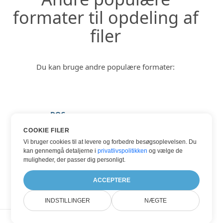
formater til opdeling af
filer
Du kan bruge andre populære formater:
DOC
HTML
COOKIE FILER
Vi bruger cookies til at levere og forbedre besøgsoplevelsen. Du
PDF
kan gennemgå detaljerne i
privatlivspolitikken
og vælge de
TXT
muligheder, der passer dig personligt.
WORD
ACCEPTERE
INDSTILLINGER
NÆGTE