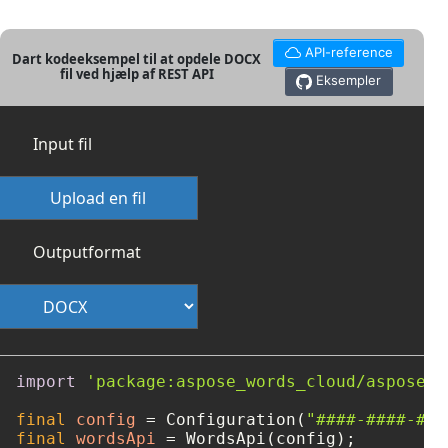
API-reference
Dart kodeeksempel til at opdele DOCX
fil ved hjælp af REST API
Eksempler
Input fil
Upload en fil
Outputformat
import
'package:aspose_words_cloud/aspose_w
final
config
=
 Configuration(
"####-####-###
final
wordsApi
=
 WordsApi(config);
