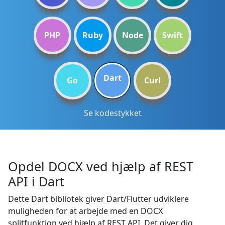
PHP
Ruby
Node
Swift
Dart
Go
Curl
Se kodestykket
Opdel DOCX ved hjælp af REST
API i Dart
Dette Dart bibliotek giver Dart/Flutter udviklere
muligheden for at arbejde med en DOCX
splitfunktion ved hjælp af REST API. Det giver dig