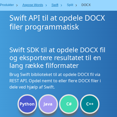
Produkter
Aspose.Words
Swift
Split
DOCX
Swift API til at opdele DOCX
filer programmatisk
Swift SDK til at opdele DOCX fil
og eksportere resultatet til en
lang række filformater
Brug Swift biblioteket til at opdele DOCX fil via
REST API. Opdel nemt to eller flere DOCX filer i
dele ved hjælp af Swift.
Python
Java
C#
C++