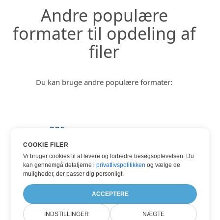
Andre populære
formater til opdeling af
filer
Du kan bruge andre populære formater:
DOC
HTML
COOKIE FILER
Vi bruger cookies til at levere og forbedre besøgsoplevelsen. Du
PDF
kan gennemgå detaljerne i
privatlivspolitikken
og vælge de
TXT
muligheder, der passer dig personligt.
WORD
ACCEPTERE
INDSTILLINGER
NÆGTE