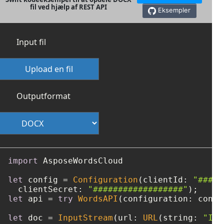
fil ved hjælp af REST API
Eksempler
Input fil
Upload en fil
Outputformat
import
 AsposeWordsCloud

let
 config 
=
Configuration
(clientId: 
"####-
  clientSecret: 
"##################"
let
 api 
=
try
WordsAPI
(configuration: config
let
 doc 
=
InputStream
(url: 
URL
(string: 
"Inp