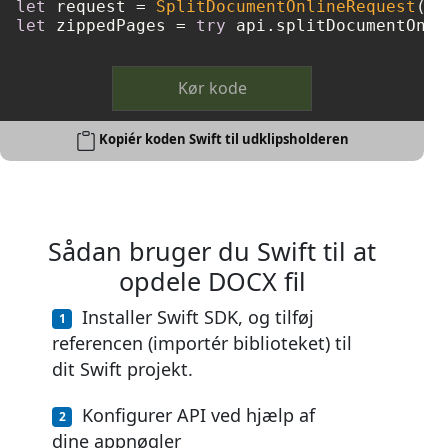
let
 request 
=
SplitDocumentOnlineRequest
(do
let
 zippedPages 
=
try
 api.splitDocumentOnli
Kør kode
Kopiér koden Swift til udklipsholderen
Sådan bruger du Swift til at
opdele DOCX fil
Installer Swift SDK, og tilføj
referencen (importér biblioteket) til
dit Swift projekt.
Konfigurer API ved hjælp af
dine appnøgler