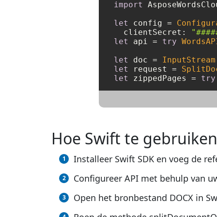
import
 AsposeWordsClou
let
 config 
=
Configur
  clientSecret: 
"####
let
 api 
=
try
WordsAP
let
 doc 
=
InputStream
let
 request 
=
SplitDo
let
 zippedPages 
=
try
Hoe Swift te gebruike
Installeer Swift SDK en voeg de ref
Configureer API met behulp van uw
Open het bronbestand DOCX in Swi