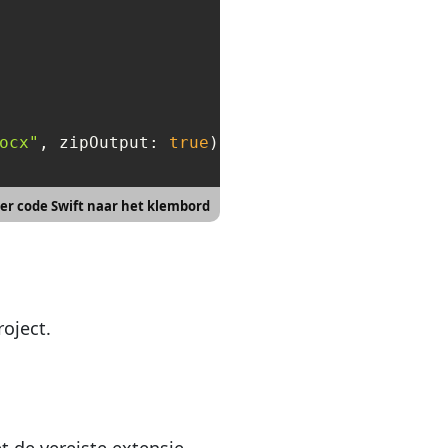
ocx"
, zipOutput: 
true
er code Swift naar het klembord
roject.