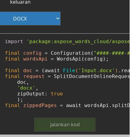
keluaran
import
'package:aspose_words_cloud/aspose_w
final
config
=
 Configuration(
"####-####-###
final
wordsApi
=
 WordsApi(config);

final
doc
=
 (await 
File
(
'Input.docx'
)
final
request
=
 SplitDocumentOnlineRequest(

    doc, 

'docx'
, 

    zipOutput: 
true
final
zippedPages
=
 await wordsApi.splitDoc
Jalankan kod