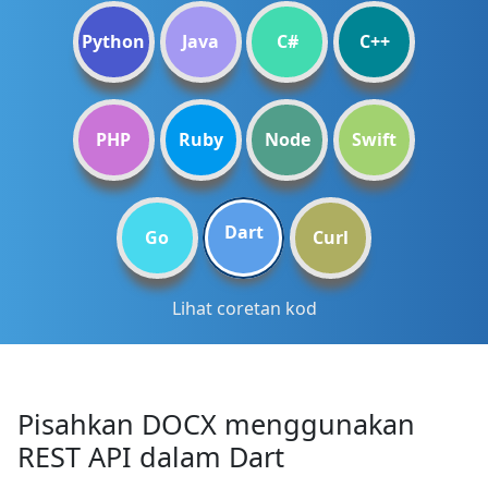
Python
Java
C#
C++
PHP
Ruby
Node
Swift
Dart
Go
Curl
Lihat coretan kod
Pisahkan DOCX menggunakan
REST API dalam Dart