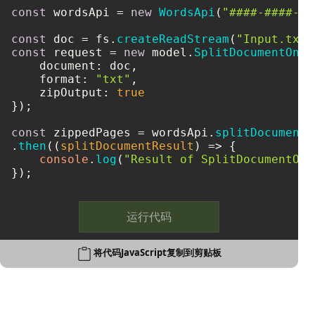
const
 wordsApi = 
new
WordsApi
(
"####-####-##
const
 doc = fs.
createReadStream
(
"Input.txt"
const
 request = 
new
 model.
SplitDocumentOnli
document
: doc,

format
: 
"txt"
,

zipOutput
: 
true
});

const
 zippedPages = wordsApi.
splitDocumentO
.
then
(
(
splitDocumentResult
) =>
 {

console
.
log
(
"Result of SplitDocumentOnl
});
运行代码
将代码JavaScript复制到剪贴板