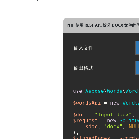
PHP 使用 REST API 拆分 DOCX 文件
输入文件
输出格式
use
Aspose
\
Words
\
Word
$wordsApi
 = 
new
Words
$doc
 = 
"Input.docx"
$request
 = 
new
SplitD
$doc
, 
"docx"
, 
NUL
$zippedPages
 = 
$words