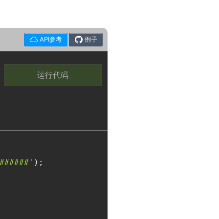
API参考
例子
运行代码
######'
);
