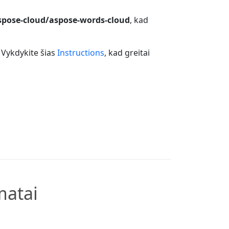
spose-cloud/aspose-words-cloud
, kad
. Vykdykite šias
Instructions
, kad greitai
matai