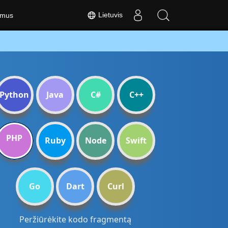
Lietuvis
 mus
Python
Java
C#
C++
PHP
Ruby
Node
Swift
Go
Dart
Curl
Peržiūrėkite kodo fragmentą