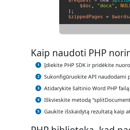
$request
 = 
new
SplitD
$doc
, 
"docx"
, 
NUL
$zippedPages
 = 
$words
Kaip naudoti PHP norin
Įdiekite PHP SDK ir pridėkite nuor
Sukonfigūruokite API naudodami 
Atidarykite šaltinio Word PHP failą
Iškvieskite metodą "splitDocumentO
Gaukite išskaidytą rezultatą kaip at
PHP biblioteka, kad pa