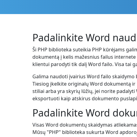
Padalinkite Word nau
Ši PHP biblioteka suteikia PHP kūrėjams galim
dokumentą į kelis mažesnius failus internete 
klientui parodyti tik dalį Word failo. Visa t
Galima naudoti įvairius Word failo skaidymo 
Tiesiog įkelkite originalų Word dokumentą ir
stiliai arba yra skyrių lūžių, jei norite pada
eksportuoti kaip atskirus dokumento puslapi
Padalinkite Word doku
Visas Word dokumentų skaidymas atliekamas "
Mūsų "PHP" biblioteka sukurta Word apdorojim