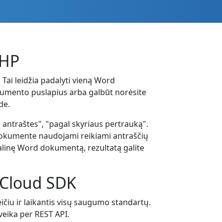
PHP
Tai leidžia padalyti vieną Word
dokumento puslapius arba galbūt norėsite
de.
 antraštes", "pagal skyriaus pertrauką".
 dokumente naudojami reikiami antraščių
adalinę Word dokumentą, rezultatą galite
 Cloud SDK
iu ir laikantis visų saugumo standartų.
veika per REST API.