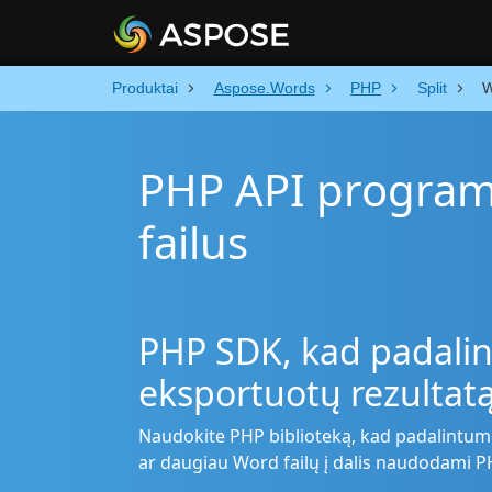
Produktai
Aspose.Words
PHP
Split
W
PHP API programi
failus
PHP SDK, kad padalint
eksportuotų rezultatą 
Naudokite PHP biblioteką, kad padalintumė
ar daugiau Word failų į dalis naudodami P