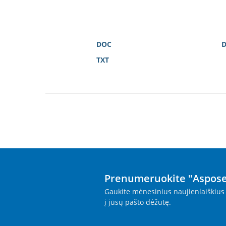
DOC
TXT
Prenumeruokite "Aspose
Gaukite mėnesinius naujienlaiškius 
į jūsų pašto dėžutę.