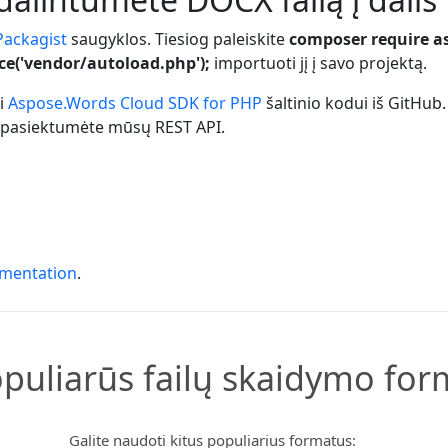
Packagist
saugyklos. Tiesiog paleiskite
composer require a
ce('vendor/autoload.php');
importuoti jį į savo projektą.
ti
Aspose.Words Cloud SDK for PHP
šaltinio kodui iš GitHub
 pasiektumėte mūsų REST API.
umentation
.
opuliarūs failų skaidymo for
Galite naudoti kitus populiarius formatus: