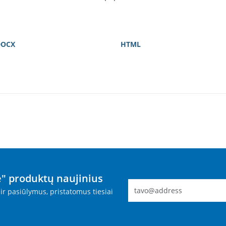
DOCX
HTML
" produktų naujinius
ir pasiūlymus, pristatomus tiesiai