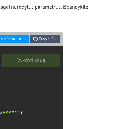
 pagal nurodytus parametrus, išbandykite
API nuoroda
Pavyzdžiai
Vykdyti kodą
######'
);
