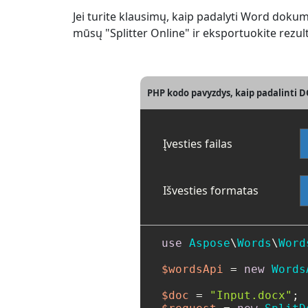
Jei turite klausimų, kaip padalyti Word dok
mūsų "Splitter Online" ir eksportuokite rezu
PHP kodo pavyzdys, kaip padalinti D
Įvesties failas
Išvesties formatas
use
Aspose
\
Words
\
Word
$wordsApi
 = 
new
Words
$doc
 = 
"Input.docx"