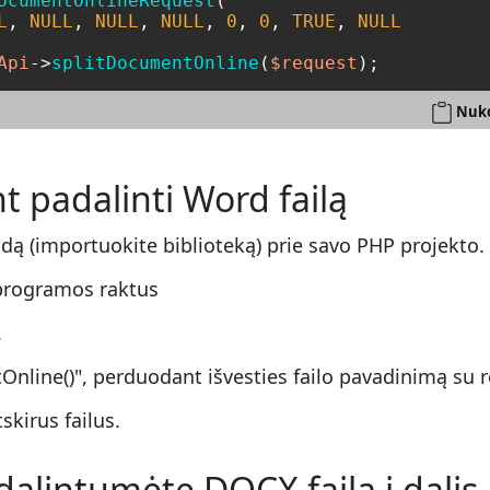
ocumentOnlineRequest
(

L
, 
NULL
, 
NULL
, 
NULL
, 
0
, 
0
, 
TRUE
, 
NULL
Api
->
splitDocumentOnline
(
$request
);
Nuko
t padalinti Word failą
odą (importuokite biblioteką) prie savo PHP projekto.
programos raktus
.
nline()", perduodant išvesties failo pavadinimą su r
skirus failus.
dalintumėte DOCX failą į dalis