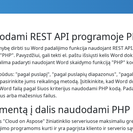
dodami REST API programoje 
ybę dirbti su Word padalijimo funkcija naudojant REST API. 
"PHP". Pavyzdžiui, gali tekti el. paštu išsiųsti kelis Word 
ai galima padaryti naudojant Word skaidymo funkciją "PHP" ko
būdus: "pagal puslapį", "pagal puslapių diapazonus", "pagal
 pasirinkite jums reikalingą metodą. Įsitikinkite, kad Word
lyti Word failą pagal šiuos kriterijus naudodami PHP kodą. P
us arba mažesnius failus.
mentą į dalis naudodami PHP
Cloud on Aspose" žiniatinklio serveriuose maksimaliu greič
o programoms kurti ir yra pagrįsta kliento ir serverio są