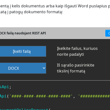
umentą į kelis dokumentus arba kaip išgauti Word puslapius
ltatą į patogų dokumento formatą:
OCX failą naudojant REST API
Įkelkite failus, kuriuos
Įkelti failą
norite padalyti
Iš sąrašo pasirinkite
tikslinį formatą
sApi
;

Api
(
'####-####-####-####-####'
, 
'############