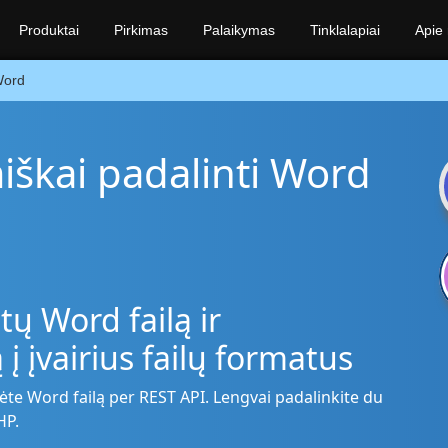
Produktai
Pirkimas
Palaikymas
Tinklalapiai
Apie
ord
škai padalinti Word
ų Word failą ir
į įvairius failų formatus
te Word failą per REST API. Lengvai padalinkite du
HP.