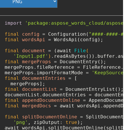
import
'package:aspose_words_cloud/aspose_w
final
config
=
 Configuration(
"####-####-###
final
wordsApi
=
 WordsApi(config);

final
document
=
 (await 
File
(

'Input1.pdf'
)
final
mergeProps
=
 DocumentEntry();

mergeProps.fileReference = FileReference.fr
mergeProps.importFormatMode = 
'KeepSourceFo
final
documentEntries
=
 [

final
documentList
=
 DocumentEntryList();

final
appendDocumentOnline
=
final
mergedDocs
=
 await wordsApi.appendDoc
final
splitDocumentOnline
=
 SplitDocumentOn
'png'
, zipOutput: 
true
);
