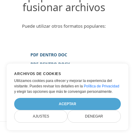
fusionar archivos
Puede utilizar otros formatos populares:
PDF DENTRO DOC
PDF DENTRO DOCX
PDF DENTRO IMAGEN
ARCHIVOS DE COOKIES
Utilizamos cookies para ofrecer y mejorar la experiencia del
PDF DENTRO JPG
visitante. Puedes revisar los detalles en la
Política de Privacidad
PDF DENTRO WORD
y elegir las opciones que más te convengan personalmente.
PDF DENTRO XPS
ACEPTAR
AJUSTES
DENEGAR