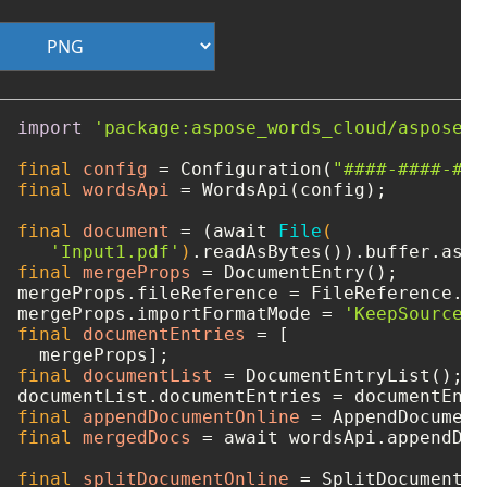
import
'package:aspose_words_cloud/aspose_w
final
config
=
 Configuration(
"####-####-###
final
wordsApi
=
 WordsApi(config);

final
document
=
 (await 
File
(

'Input1.pdf'
)
final
mergeProps
=
 DocumentEntry();

mergeProps.fileReference = FileReference.fr
mergeProps.importFormatMode = 
'KeepSourceFo
final
documentEntries
=
 [

final
documentList
=
 DocumentEntryList();

final
appendDocumentOnline
=
final
mergedDocs
=
 await wordsApi.appendDoc
final
splitDocumentOnline
=
 SplitDocumentOn