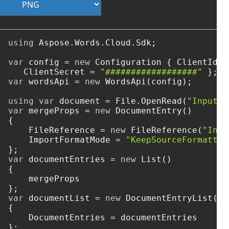
using
 Aspose.Words.Cloud.Sdk;

var
 config = 
new
 Configuration { ClientId =
   ClientSecret = 
"##################"
var
 wordsApi = 
new
 WordsApi(config);

using
var
 document = File.OpenRead(
"Input1.
var
 mergeProps = 
new
 DocumentEntry()

{

    FileReference = 
new
 FileReference(
"Inpu
    ImportFormatMode = 
"KeepSourceFormattin
var
 documentEntries = 
new
 List()

{

    mergeProps

var
 documentList = 
new
 DocumentEntryList()

{

    DocumentEntries = documentEntries
