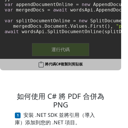
var
 appendDocumentOnline = 
new
var
 mergedDocs = 
await
 wordsApi.AppendDocum
var
 splitDocumentOnline = 
new
 SplitDocument
   mergedDocs.Document.Values.First(), 
"png
await
運行代碼
將代碼C#複製到剪貼板
如何使用 C# 將 PDF 合併為
PNG
安裝 .NET SDK 並將引用（導入
庫）添加到您的 .NET 項目。